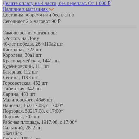
Делите оплату на 4 части, без переплат.
От 1 000 ₽
Наличие в магазинах
Доставим вовремя или бесплатно
Сегодня
от 2-х часов
от 90 ₽
Самовывоз из магазинов:
г.Ростов-на-Дону
40-лет победы, 264/110а
2 шт
Каскадная, 72
2 шт
Королева, 30а
1 шт
Красноармейская, 144
1 шт
Будённовский, 11
1 шт
Базарная, 11
2 шт
Ленина, 119
3 шт
Горсоветская, 45
2 шт
Тибетская, 34
2 шт
Ларина, 45
3 шт
Малиновского, 48а
6 шт
Нансена, 152а
17.08, с 17:00*
Портовая, 532
17.08, с 17:00*
Портовая, 70
2 шт
Рабочая площадь, 19
17.08, с 17:00*
Сальский, 28a
2 шт
г.Батайск
Ленина, 168а
1 шт