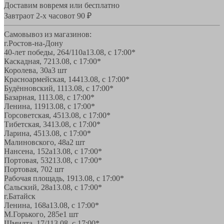
Доставим вовремя или бесплатно
Завтра
от 2-х часов
от 90 ₽
Самовывоз из магазинов:
г.Ростов-на-Дону
40-лет победы, 264/110а
13.08, с 17:00*
Каскадная, 72
13.08, с 17:00*
Королева, 30а
3 шт
Красноармейская, 144
13.08, с 17:00*
Будённовский, 11
13.08, с 17:00*
Базарная, 11
13.08, с 17:00*
Ленина, 119
13.08, с 17:00*
Горсоветская, 45
13.08, с 17:00*
Тибетская, 34
13.08, с 17:00*
Ларина, 45
13.08, с 17:00*
Малиновского, 48а
2 шт
Нансена, 152а
13.08, с 17:00*
Портовая, 532
13.08, с 17:00*
Портовая, 70
2 шт
Рабочая площадь, 19
13.08, с 17:00*
Сальский, 28a
13.08, с 17:00*
г.Батайск
Ленина, 168а
13.08, с 17:00*
М.Горького, 285е
1 шт
Шмидта, 17/1
13.08, с 17:00*