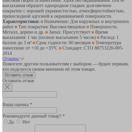
Высокая скорость нанесения. Удобство окрашивания. После
высыхания образует однородное гладкое долговечное
покрытие с хорошей укрывистостью, атмосферостойкостью,
превосходной адгезией к окрашиваемой поверхности.
Характеристики:
Назначение: Для наружных и внутренних
работ
Тип покрытия: Высокоглянцевое
Поверхность:
Металл, дерево и др.
Запах: Присутствует
Время
высыхания: 1 час (полное высыхание 5 часов)
Расход: 1
баллон до 3 м²
Срок годности: 60 месяцев
Температура
нанесения: от +10 до +35ºС
Стандарт: СТО 88753220-005-
2014
Отзывы
Помогите другим пользователям с выбором — будьте первым,
кто поделится своим мнением об этом товаре.
Оставить отзыв
Оставить отзыв
Ваша оценка *
Рекомендуете данный товар? *
Да
Нет