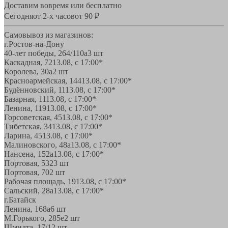
Доставим вовремя или бесплатно
Сегодня
от 2-х часов
от 90 ₽
Самовывоз из магазинов:
г.Ростов-на-Дону
40-лет победы, 264/110а
3 шт
Каскадная, 72
13.08, с 17:00*
Королева, 30а
2 шт
Красноармейская, 144
13.08, с 17:00*
Будённовский, 11
13.08, с 17:00*
Базарная, 11
13.08, с 17:00*
Ленина, 119
13.08, с 17:00*
Горсоветская, 45
13.08, с 17:00*
Тибетская, 34
13.08, с 17:00*
Ларина, 45
13.08, с 17:00*
Малиновского, 48а
13.08, с 17:00*
Нансена, 152а
13.08, с 17:00*
Портовая, 532
3 шт
Портовая, 70
2 шт
Рабочая площадь, 19
13.08, с 17:00*
Сальский, 28a
13.08, с 17:00*
г.Батайск
Ленина, 168а
6 шт
М.Горького, 285е
2 шт
Шмидта, 17/1
2 шт