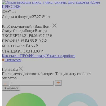
303
₽
/ шт
Скидка и бонус до
27.27
₽/ шт
Клуб покупателей «Ваш Дом»
Статус
Скидка
Бонус
Выгода
ЭКСПЕРТ
21.21 ₽
6.06 ₽
27.27 ₽
ПРОФИ
15.15 ₽
4.55 ₽
19.7 ₽
МАСТЕР
-
4.55 ₽
4.55 ₽
СТАНДАРТ
-
3.03 ₽
3.03 ₽
Как стать «ПРОФИ» сразу!
Узнать подробнее
Привезём
Привезём
Постараемся доставить быстрее. Точную дату сообщит
оператор.
В корзину