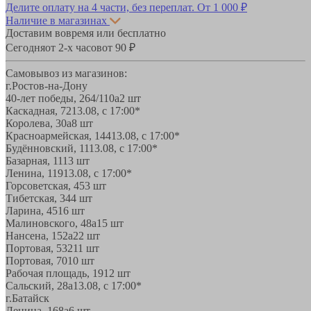
Делите оплату на 4 части, без переплат.
От 1 000 ₽
Наличие в магазинах
Доставим вовремя или бесплатно
Сегодня
от 2-х часов
от 90 ₽
Самовывоз из магазинов:
г.Ростов-на-Дону
40-лет победы, 264/110а
2 шт
Каскадная, 72
13.08, с 17:00*
Королева, 30а
8 шт
Красноармейская, 144
13.08, с 17:00*
Будённовский, 11
13.08, с 17:00*
Базарная, 11
13 шт
Ленина, 119
13.08, с 17:00*
Горсоветская, 45
3 шт
Тибетская, 34
4 шт
Ларина, 45
16 шт
Малиновского, 48а
15 шт
Нансена, 152а
22 шт
Портовая, 532
11 шт
Портовая, 70
10 шт
Рабочая площадь, 19
12 шт
Сальский, 28a
13.08, с 17:00*
г.Батайск
Ленина, 168а
6 шт