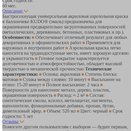
Срок годности:
60 мес.
Описание
Быстросохнущая универсальная акриловая аэрозольная краска
в баллончике KUDO® (эмаль) предназначена для
окрашивания предварительно загрунтованных поверхностей
(металлических, деревянных, бетонных, пластиковых и пр.).
Особенности:
Обеспечивает отличный результат для любых
декоративных и оформительских работ
Применяется для
наружных и внутренних работ
Аэрозольная краска легко
наносится на труднодоступные места, имеет хорошую адгезию
и укрывистость
Готовое покрытие характеризуется
долговечностью и атмосферостойкостью, обладает высокой
твердостью и механической прочностью
Технические
характеристики:
Основа: акриловая
Степень блеска:
матовая
Сушка между слоями: 10 минут
Высыхание на
отлип: 15-20 минут
Полное высыхание: 2 часа
Поверхности для нанесения: металл, дерево, пластик,
окрашенная поверхность
Расход: ≈ 2 м²
Состав:
синтетические смолы, ксилол, метилацетат, пигменты,
наполнители, функциональные добавки, пропан, бутан,
диметиловый эфир.
Объем: 520 мл
Цвет: черный
Срок
годности: 5 лет
Отзывы
Помогите другим пользователям с выбором — будьте первым,