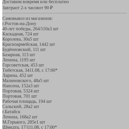
Доставим вовремя или бесплатно
Завтра
от 2-х часов
от 90 ₽
Самовывоз из магазинов:
г.Ростов-на-Дону
40-лет победы, 264/110а
3 шт
Каскадная, 72
4 шт
Королева, 30а
5 шт
Красноармейская, 144
2 шт
Будённовский, 11
1 шт
Базарная, 11
3 шт
Ленина, 119
5 шт
Горсоветская, 45
3 шт
Тибетская, 34
11.08, с 17:00*
Ларина, 45
2 шт
Малиновского, 48а
5 шт
Нансена, 152а
3 шт
Портовая, 532
4 шт
Портовая, 70
1 шт
Рабочая площадь, 19
4 шт
Сальский, 28a
2 шт
г.Батайск
Ленина, 168а
2 шт
М.Горького, 285е
1 шт
Шмидта, 17/1
11.08, с 17:00*