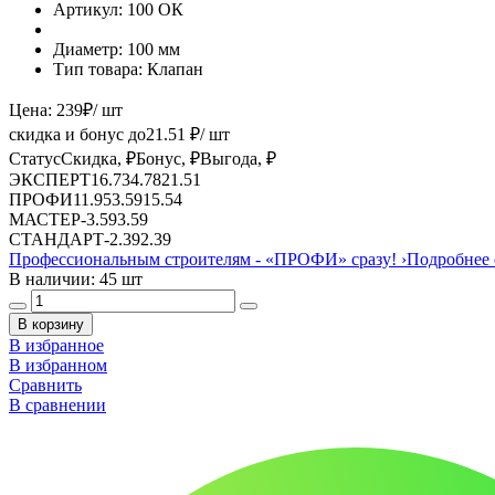
Артикул:
100 ОК
Диаметр:
100 мм
Тип товара:
Клапан
Цена:
239
₽
/ шт
скидка и бонус до
21.51
₽/ шт
Статус
Скидка, ₽
Бонус, ₽
Выгода, ₽
ЭКСПЕРТ
16.73
4.78
21.51
ПРОФИ
11.95
3.59
15.54
МАСТЕР
-
3.59
3.59
СТАНДАРТ
-
2.39
2.39
Профессиональным строителям -
«ПРОФИ»
сразу!
›
Подробнее 
В наличии: 45 шт
В корзину
В избранное
В избранном
Сравнить
В сравнении