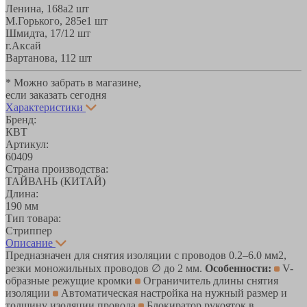
Ленина, 168а
2 шт
М.Горького, 285е
1 шт
Шмидта, 17/1
2 шт
г.Аксай
Вартанова, 11
2 шт
* Можно забрать в магазине,
если заказать сегодня
Характеристики
Бренд:
КВТ
Артикул:
60409
Страна производства:
ТАЙВАНЬ (КИТАЙ)
Длина:
190 мм
Тип товара:
Стриппер
Описание
Предназначен для снятия изоляции с проводов 0.2–6.0 мм2,
резки моножильных проводов ∅ до 2 мм.
Особенности:
V-
образные режущие кромки
Ограничитель длины снятия
изоляции
Автоматическая настройка на нужный размер и
толщину изоляции провода
Блокиратор рукояток в