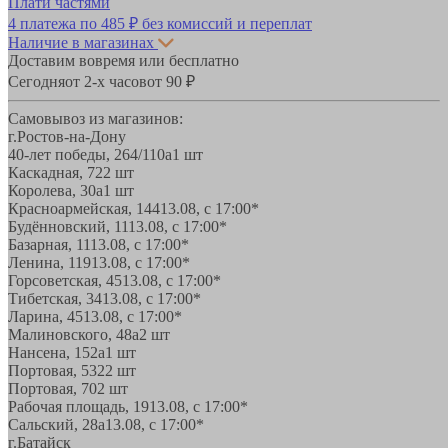
Плати частями
4 платежа по
485 ₽
без комиссий и переплат
Наличие в магазинах
Доставим вовремя или бесплатно
Сегодня
от 2-х часов
от 90 ₽
Самовывоз из магазинов:
г.Ростов-на-Дону
40-лет победы, 264/110а
1 шт
Каскадная, 72
2 шт
Королева, 30а
1 шт
Красноармейская, 144
13.08, с 17:00*
Будённовский, 11
13.08, с 17:00*
Базарная, 11
13.08, с 17:00*
Ленина, 119
13.08, с 17:00*
Горсоветская, 45
13.08, с 17:00*
Тибетская, 34
13.08, с 17:00*
Ларина, 45
13.08, с 17:00*
Малиновского, 48а
2 шт
Нансена, 152а
1 шт
Портовая, 532
2 шт
Портовая, 70
2 шт
Рабочая площадь, 19
13.08, с 17:00*
Сальский, 28a
13.08, с 17:00*
г.Батайск