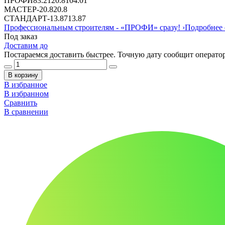
ПРОФИ
83.21
20.8
104.01
МАСТЕР
-
20.8
20.8
СТАНДАРТ
-
13.87
13.87
Профессиональным строителям -
«ПРОФИ»
сразу!
›
Подробнее 
Под заказ
Доставим до
Постараемся доставить быстрее. Точную дату сообщит оператор
В корзину
В избранное
В избранном
Сравнить
В сравнении