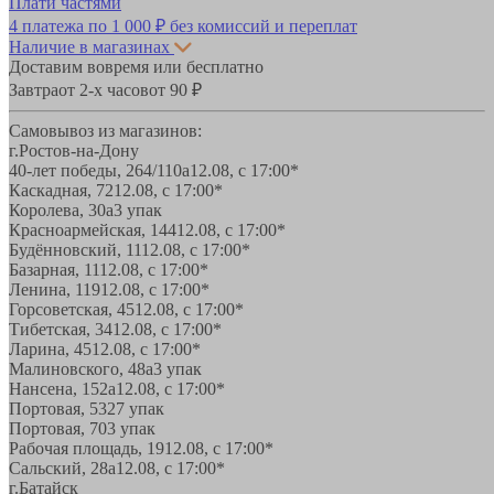
Плати частями
4 платежа по
1 000 ₽
без комиссий и переплат
Наличие в магазинах
Доставим вовремя или бесплатно
Завтра
от 2-х часов
от 90 ₽
Самовывоз из магазинов:
г.Ростов-на-Дону
40-лет победы, 264/110а
12.08, с 17:00*
Каскадная, 72
12.08, с 17:00*
Королева, 30а
3 упак
Красноармейская, 144
12.08, с 17:00*
Будённовский, 11
12.08, с 17:00*
Базарная, 11
12.08, с 17:00*
Ленина, 119
12.08, с 17:00*
Горсоветская, 45
12.08, с 17:00*
Тибетская, 34
12.08, с 17:00*
Ларина, 45
12.08, с 17:00*
Малиновского, 48а
3 упак
Нансена, 152а
12.08, с 17:00*
Портовая, 532
7 упак
Портовая, 70
3 упак
Рабочая площадь, 19
12.08, с 17:00*
Сальский, 28a
12.08, с 17:00*
г.Батайск