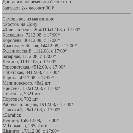
Доставим вовремя или бесплатно
Завтра
от 2-х часов
от 90 ₽
Самовывоз из магазинов:
г.Ростов-на-Дону
40-лет победы, 264/110а
12.08, с 17:00*
Каскадная, 72
12.08, с 17:00*
Королева, 30а
12.08, с 17:00*
Красноармейская, 144
12.08, с 17:00*
Будённовский, 11
12.08, с 17:00*
Базарная, 11
12.08, с 17:00*
Ленина, 119
12.08, с 17:00*
Горсоветская, 45
12.08, с 17:00*
Тибетская, 34
12.08, с 17:00*
Ларина, 45
12.08, с 17:00*
Малиновского, 48а
2 шт
Нансена, 152а
12.08, с 17:00*
Портовая, 532
1 шт
Портовая, 70
2 шт
Рабочая площадь, 19
12.08, с 17:00*
Сальский, 28a
12.08, с 17:00*
г.Батайск
Ленина, 168а
12.08, с 17:00*
М.Горького, 285е
2 шт
Шмидта, 17/1
12.08, с 17:00*