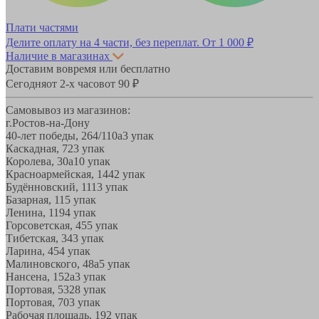
Плати частями
Делите оплату на 4 части, без переплат.
От 1 000 ₽
Наличие в магазинах
Доставим вовремя или бесплатно
Сегодня
от 2-х часов
от 90 ₽
Самовывоз из магазинов:
г.Ростов-на-Дону
40-лет победы, 264/110а
3 упак
Каскадная, 72
3 упак
Королева, 30а
10 упак
Красноармейская, 144
2 упак
Будённовский, 11
13 упак
Базарная, 11
5 упак
Ленина, 119
4 упак
Горсоветская, 45
5 упак
Тибетская, 34
3 упак
Ларина, 45
4 упак
Малиновского, 48а
5 упак
Нансена, 152а
3 упак
Портовая, 532
8 упак
Портовая, 70
3 упак
Рабочая площадь, 19
2 упак