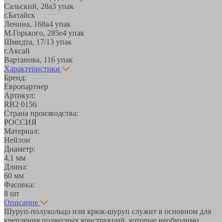
Сальский, 28a
3 упак
г.Батайск
Ленина, 168а
4 упак
М.Горького, 285е
4 упак
Шмидта, 17/1
3 упак
г.Аксай
Вартанова, 11
6 упак
Характеристики
Бренд:
Европартнер
Артикул:
RB2 0156
Страна производства:
РОССИЯ
Материал:
Нейлон
Диаметр:
4,1 мм
Длина:
60 мм
Фасовка:
8 шт
Описание
Шуруп-полукольцо или крюк-шуруп служит в основном для
крепления подвесных конструкций, которые необходимо