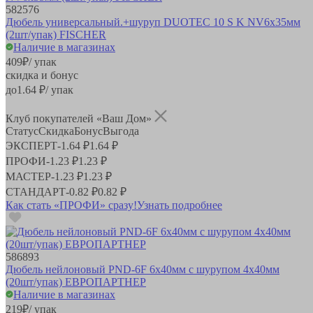
582576
Дюбель универсальный.+шуруп DUOTEC 10 S K NV6х35мм
(2шт/упак) FISCHER
Наличие в магазинах
409
₽
/ упак
скидка и бонус
до
1.64
₽/ упак
Клуб покупателей «Ваш Дом»
Статус
Скидка
Бонус
Выгода
ЭКСПЕРТ
-
1.64 ₽
1.64 ₽
ПРОФИ
-
1.23 ₽
1.23 ₽
МАСТЕР
-
1.23 ₽
1.23 ₽
СТАНДАРТ
-
0.82 ₽
0.82 ₽
Как стать «ПРОФИ» сразу!
Узнать подробнее
586893
Дюбель нейлоновый PND-6F 6х40мм с шурупом 4х40мм
(20шт/упак) ЕВРОПАРТНЕР
Наличие в магазинах
219
₽
/ упак