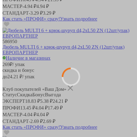
МАСТЕР
-
4.94 ₽
4.94 ₽
СТАНДАРТ
-
3.29 ₽
3.29 ₽
Как стать «ПРОФИ» сразу!
Узнать подробнее
586950
Дюбель MULTI 6 + крюк-шуруп d4,2хL50 ZN (12шт/упак)
ЕВРОПАРТНЕР
Наличие в магазинах
269
₽
/ упак
скидка и бонус
до
24.21
₽/ упак
Клуб покупателей «Ваш Дом»
Статус
Скидка
Бонус
Выгода
ЭКСПЕРТ
18.83 ₽
5.38 ₽
24.21 ₽
ПРОФИ
13.45 ₽
4.04 ₽
17.49 ₽
МАСТЕР
-
4.04 ₽
4.04 ₽
СТАНДАРТ
-
2.69 ₽
2.69 ₽
Как стать «ПРОФИ» сразу!
Узнать подробнее