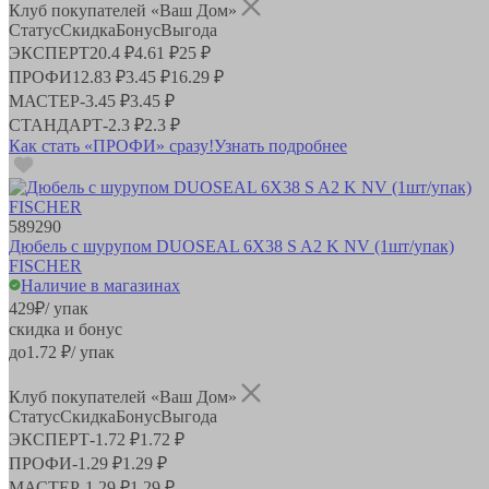
Клуб покупателей «Ваш Дом»
Статус
Скидка
Бонус
Выгода
ЭКСПЕРТ
20.4 ₽
4.61 ₽
25 ₽
ПРОФИ
12.83 ₽
3.45 ₽
16.29 ₽
МАСТЕР
-
3.45 ₽
3.45 ₽
СТАНДАРТ
-
2.3 ₽
2.3 ₽
Как стать «ПРОФИ» сразу!
Узнать подробнее
589290
Дюбель с шурупом DUOSEAL 6X38 S A2 K NV (1шт/упак)
FISCHER
Наличие в магазинах
429
₽
/ упак
скидка и бонус
до
1.72
₽/ упак
Клуб покупателей «Ваш Дом»
Статус
Скидка
Бонус
Выгода
ЭКСПЕРТ
-
1.72 ₽
1.72 ₽
ПРОФИ
-
1.29 ₽
1.29 ₽
МАСТЕР
-
1.29 ₽
1.29 ₽