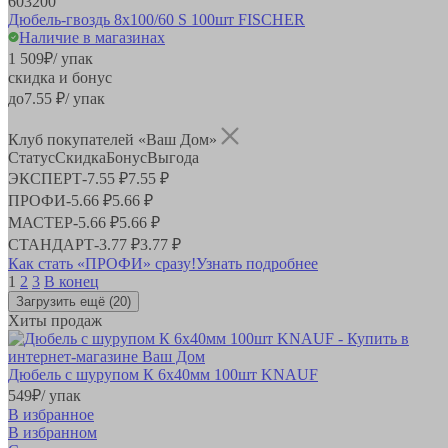
603200
Дюбель-гвоздь 8х100/60 S 100шт FISCHER
Наличие в магазинах
1 509
₽
/ упак
скидка и бонус
до
7.55
₽/ упак
Клуб покупателей «Ваш Дом»
Статус
Скидка
Бонус
Выгода
ЭКСПЕРТ
-
7.55 ₽
7.55 ₽
ПРОФИ
-
5.66 ₽
5.66 ₽
МАСТЕР
-
5.66 ₽
5.66 ₽
СТАНДАРТ
-
3.77 ₽
3.77 ₽
Как стать «ПРОФИ» сразу!
Узнать подробнее
1
2
3
В конец
Загрузить ещё
(20)
Хиты продаж
Дюбель с шурупом К 6х40мм 100шт KNAUF
549
₽
/ упак
В избранное
В избранном