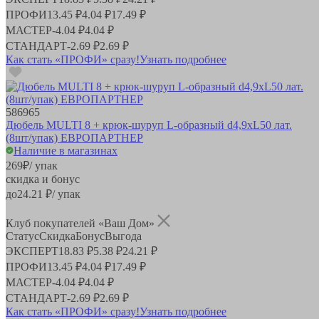
ПРОФИ
13.45 ₽
4.04 ₽
17.49 ₽
МАСТЕР
-
4.04 ₽
4.04 ₽
СТАНДАРТ
-
2.69 ₽
2.69 ₽
Как стать «ПРОФИ» сразу!
Узнать подробнее
586965
Дюбель MULTI 8 + крюк-шуруп L-образный d4,9хL50 лат.
(8шт/упак) ЕВРОПАРТНЕР
Наличие в магазинах
269
₽
/ упак
скидка и бонус
до
24.21
₽/ упак
Клуб покупателей «Ваш Дом»
Статус
Скидка
Бонус
Выгода
ЭКСПЕРТ
18.83 ₽
5.38 ₽
24.21 ₽
ПРОФИ
13.45 ₽
4.04 ₽
17.49 ₽
МАСТЕР
-
4.04 ₽
4.04 ₽
СТАНДАРТ
-
2.69 ₽
2.69 ₽
Как стать «ПРОФИ» сразу!
Узнать подробнее