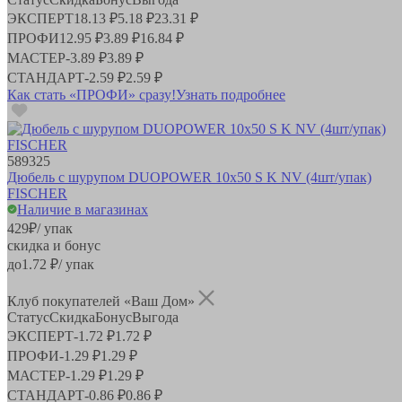
ЭКСПЕРТ
18.13 ₽
5.18 ₽
23.31 ₽
ПРОФИ
12.95 ₽
3.89 ₽
16.84 ₽
МАСТЕР
-
3.89 ₽
3.89 ₽
СТАНДАРТ
-
2.59 ₽
2.59 ₽
Как стать «ПРОФИ» сразу!
Узнать подробнее
589325
Дюбель с шурупом DUOPOWER 10x50 S K NV (4шт/упак)
FISCHER
Наличие в магазинах
429
₽
/ упак
скидка и бонус
до
1.72
₽/ упак
Клуб покупателей «Ваш Дом»
Статус
Скидка
Бонус
Выгода
ЭКСПЕРТ
-
1.72 ₽
1.72 ₽
ПРОФИ
-
1.29 ₽
1.29 ₽
МАСТЕР
-
1.29 ₽
1.29 ₽
СТАНДАРТ
-
0.86 ₽
0.86 ₽