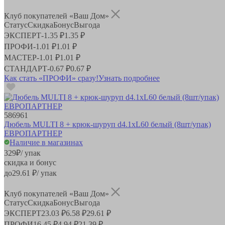
Клуб покупателей «Ваш Дом»
Статус
Скидка
Бонус
Выгода
ЭКСПЕРТ
-
1.35 ₽
1.35 ₽
ПРОФИ
-
1.01 ₽
1.01 ₽
МАСТЕР
-
1.01 ₽
1.01 ₽
СТАНДАРТ
-
0.67 ₽
0.67 ₽
Как стать «ПРОФИ» сразу!
Узнать подробнее
586961
Дюбель MULTI 8 + крюк-шуруп d4.1хL60 белый (8шт/упак)
ЕВРОПАРТНЕР
Наличие в магазинах
329
₽
/ упак
скидка и бонус
до
29.61
₽/ упак
Клуб покупателей «Ваш Дом»
Статус
Скидка
Бонус
Выгода
ЭКСПЕРТ
23.03 ₽
6.58 ₽
29.61 ₽
ПРОФИ
16.45 ₽
4.94 ₽
21.39 ₽