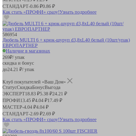
СТАНДАРТ
-
0.86 ₽
0.86 ₽
Как стать «ПРОФИ» сразу!
Узнать подробнее
586954
Дюбель MULTI 6 + крюк-шуруп d3,8хL40 белый (10шт/упак)
ЕВРОПАРТНЕР
Наличие в магазинах
269
₽
/ упак
скидка и бонус
до
24.21
₽/ упак
Клуб покупателей «Ваш Дом»
Статус
Скидка
Бонус
Выгода
ЭКСПЕРТ
18.83 ₽
5.38 ₽
24.21 ₽
ПРОФИ
13.45 ₽
4.04 ₽
17.49 ₽
МАСТЕР
-
4.04 ₽
4.04 ₽
СТАНДАРТ
-
2.69 ₽
2.69 ₽
Как стать «ПРОФИ» сразу!
Узнать подробнее