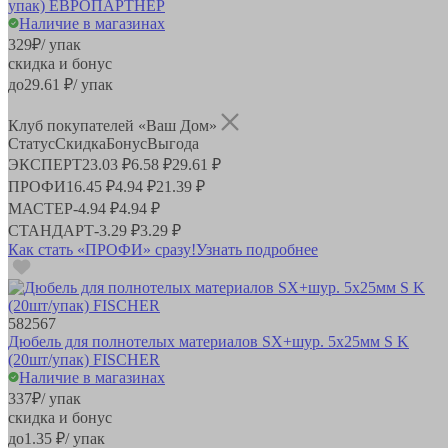
упак) ЕВРОПАРТНЕР
Наличие в магазинах
329
₽
/ упак
скидка и бонус
до
29.61
₽/ упак
Клуб покупателей «Ваш Дом»
Статус
Скидка
Бонус
Выгода
ЭКСПЕРТ
23.03 ₽
6.58 ₽
29.61 ₽
ПРОФИ
16.45 ₽
4.94 ₽
21.39 ₽
МАСТЕР
-
4.94 ₽
4.94 ₽
СТАНДАРТ
-
3.29 ₽
3.29 ₽
Как стать «ПРОФИ» сразу!
Узнать подробнее
582567
Дюбель для полнотелых материалов SX+шур. 5х25мм S K
(20шт/упак) FISCHER
Наличие в магазинах
337
₽
/ упак
скидка и бонус
до
1.35
₽/ упак