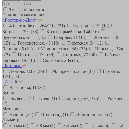
Только в наличии
Наличие в магазинах
г.Ростов-на-Дону
40-лет победы, 264/110а
(21)
Каскадная, 72
(18)
Королева, 30а
(33)
Красноармейская, 144
(16)
Будённовский, 11
(15)
Базарная, 11
(14)
Ленина, 119
(15)
Горсоветская, 45
(13)
Тибетская, 34
(12)
Ларина, 45
(21)
Малиновского, 48а
(33)
Нансена, 152а
(22)
Портовая, 532
(39)
Портовая, 70
(30)
Рабочая
площадь, 19
(18)
Сальский, 28a
(15)
г.Батайск
Ленина, 168а
(29)
М.Горького, 285е
(37)
Шмидта,
17/1
(17)
г.Аксай
Вартанова, 11
(36)
Бренд
Fischer
(12)
Knauf
(1)
Европартнер
(26)
Роскреп
(7)
Материал
Нейлон
(35)
Полиамид
(1)
Полипропилен
(7)
Диаметр
3,5 мм
(3)
3,8 мм
(1)
3,9 мм
(2)
4,1 мм
(6)
4,2