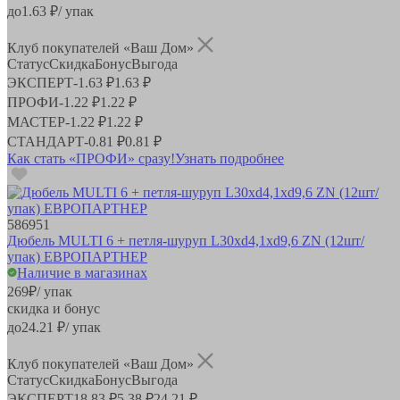
до
1.63
₽/ упак
Клуб покупателей «Ваш Дом»
Статус
Скидка
Бонус
Выгода
ЭКСПЕРТ
-
1.63 ₽
1.63 ₽
ПРОФИ
-
1.22 ₽
1.22 ₽
МАСТЕР
-
1.22 ₽
1.22 ₽
СТАНДАРТ
-
0.81 ₽
0.81 ₽
Как стать «ПРОФИ» сразу!
Узнать подробнее
586951
Дюбель MULTI 6 + петля-шуруп L30хd4,1хd9,6 ZN (12шт/
упак) ЕВРОПАРТНЕР
Наличие в магазинах
269
₽
/ упак
скидка и бонус
до
24.21
₽/ упак
Клуб покупателей «Ваш Дом»
Статус
Скидка
Бонус
Выгода
ЭКСПЕРТ
18.83 ₽
5.38 ₽
24.21 ₽