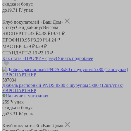
скидка и бонус
до
19.71
₽/ упак
Клуб покупателей «Ваш Дом»
Статус
Скидка
Бонус
Выгода
ЭКСПЕРТ
15.33 ₽
4.38 ₽
19.71 ₽
ПРОФИ
10.95 ₽
3.29 ₽
14.24 ₽
МАСТЕР
-
3.29 ₽
3.29 ₽
СТАНДАРТ
-
2.19 ₽
2.19 ₽
Как стать «ПРОФИ» сразу!
Узнать подробнее
587034
Дюбель распорный PNDS 8x80 с шурупом 5х80 (12шт/упак)
ЕВРОПАРТНЕР
Наличие в магазинах
259
₽
/ упак
скидка и бонус
до
23.31
₽/ упак
Клуб покупателей «Ваш Дом»
Статус
Скидка
Бонус
Выгода