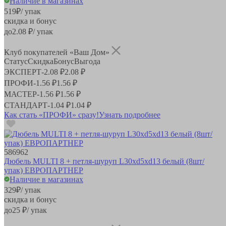
Наличие в магазинах
519
₽
/ упак
скидка и бонус
до
2.08
₽/ упак
Клуб покупателей «Ваш Дом»
Статус
Скидка
Бонус
Выгода
ЭКСПЕРТ
-
2.08 ₽
2.08 ₽
ПРОФИ
-
1.56 ₽
1.56 ₽
МАСТЕР
-
1.56 ₽
1.56 ₽
СТАНДАРТ
-
1.04 ₽
1.04 ₽
Как стать «ПРОФИ» сразу!
Узнать подробнее
586962
Дюбель MULTI 8 + петля-шуруп L30хd5хd13 белый (8шт/
упак) ЕВРОПАРТНЕР
Наличие в магазинах
329
₽
/ упак
скидка и бонус
до
25
₽/ упак