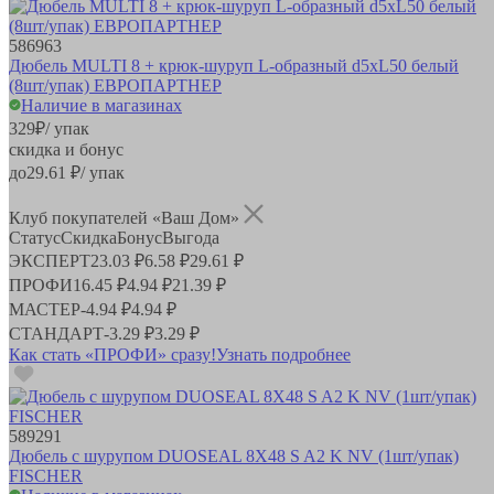
586963
Дюбель MULTI 8 + крюк-шуруп L-образный d5хL50 белый
(8шт/упак) ЕВРОПАРТНЕР
Наличие в магазинах
329
₽
/ упак
скидка и бонус
до
29.61
₽/ упак
Клуб покупателей «Ваш Дом»
Статус
Скидка
Бонус
Выгода
ЭКСПЕРТ
23.03 ₽
6.58 ₽
29.61 ₽
ПРОФИ
16.45 ₽
4.94 ₽
21.39 ₽
МАСТЕР
-
4.94 ₽
4.94 ₽
СТАНДАРТ
-
3.29 ₽
3.29 ₽
Как стать «ПРОФИ» сразу!
Узнать подробнее
589291
Дюбель с шурупом DUOSEAL 8X48 S A2 K NV (1шт/упак)
FISCHER