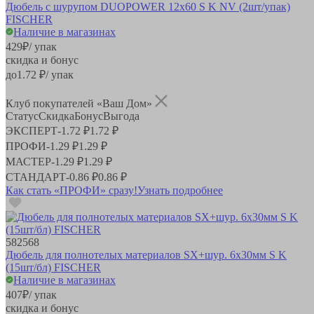
Дюбель с шурупом DUOPOWER 12x60 S K NV (2шт/упак)
FISCHER
Наличие в магазинах
429
₽
/ упак
скидка и бонус
до
1.72
₽/ упак
Клуб покупателей «Ваш Дом»
Статус
Скидка
Бонус
Выгода
ЭКСПЕРТ
-
1.72 ₽
1.72 ₽
ПРОФИ
-
1.29 ₽
1.29 ₽
МАСТЕР
-
1.29 ₽
1.29 ₽
СТАНДАРТ
-
0.86 ₽
0.86 ₽
Как стать «ПРОФИ» сразу!
Узнать подробнее
582568
Дюбель для полнотелых материалов SX+шур. 6х30мм S K
(15шт/бл) FISCHER
Наличие в магазинах
407
₽
/ упак
скидка и бонус