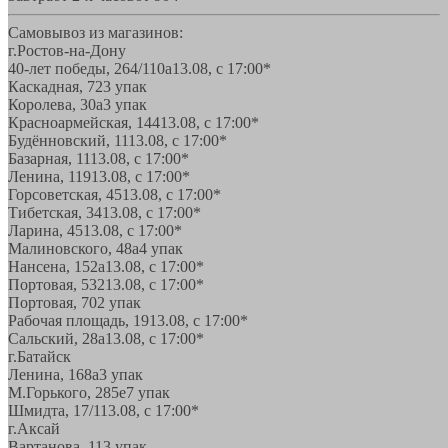
Самовывоз из магазинов:
г.Ростов-на-Дону
40-лет победы, 264/110а
13.08, с 17:00*
Каскадная, 72
3 упак
Королева, 30а
3 упак
Красноармейская, 144
13.08, с 17:00*
Будённовский, 11
13.08, с 17:00*
Базарная, 11
13.08, с 17:00*
Ленина, 119
13.08, с 17:00*
Горсоветская, 45
13.08, с 17:00*
Тибетская, 34
13.08, с 17:00*
Ларина, 45
13.08, с 17:00*
Малиновского, 48а
4 упак
Нансена, 152а
13.08, с 17:00*
Портовая, 532
13.08, с 17:00*
Портовая, 70
2 упак
Рабочая площадь, 19
13.08, с 17:00*
Сальский, 28a
13.08, с 17:00*
г.Батайск
Ленина, 168а
3 упак
М.Горького, 285е
7 упак
Шмидта, 17/1
13.08, с 17:00*
г.Аксай
Вартанова, 11
3 упак