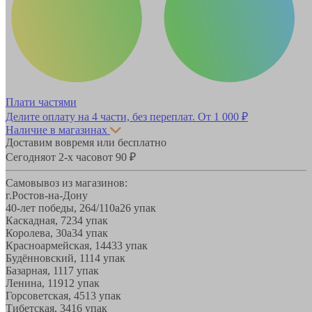
Плати частями
Делите оплату на 4 части, без переплат.
От 1 000 ₽
Наличие в магазинах
Доставим вовремя или бесплатно
Сегодня
от 2-х часов
от 90 ₽
Самовывоз из магазинов:
г.Ростов-на-Дону
40-лет победы, 264/110а
26 упак
Каскадная, 72
34 упак
Королева, 30а
34 упак
Красноармейская, 144
33 упак
Будённовский, 11
14 упак
Базарная, 11
17 упак
Ленина, 119
12 упак
Горсоветская, 45
13 упак
Тибетская, 34
16 упак