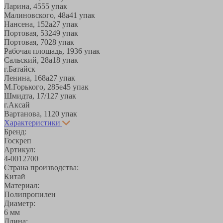
Ларина, 45
55 упак
Малиновского, 48а
41 упак
Нансена, 152а
27 упак
Портовая, 532
49 упак
Портовая, 70
28 упак
Рабочая площадь, 19
36 упак
Сальский, 28a
18 упак
г.Батайск
Ленина, 168а
27 упак
М.Горького, 285е
45 упак
Шмидта, 17/1
27 упак
г.Аксай
Вартанова, 11
20 упак
Характеристики
Бренд:
Госкреп
Артикул:
4-0012700
Страна производства:
Китай
Материал:
Полипропилен
Диаметр:
6 мм
Длина: