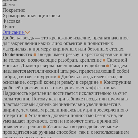
40 мм
Покрытие:
Хромированная оцинковка
Фасовка:
16 шт
Описание
Дюбель-гвоздь — это крепежное изделие, предназначенное
для закрепления каких-либо объектов в полнотелых
материалах, к примеру, кирпичных или бетонных стенах.
Особенности:
Гвоздь имеет резьбу и крестообразный шлиц
на головке, позволяющие разобрать крепление
Сквозной
монтаж. Диаметр сверла равен диаметру дюбеля
Гвоздем
называется металлический штырек, представляющий собой
гибрид гвоздя с шурупом
Дюбель-гвоздь имеет гладкое
основание, острый конец и резьбу в середине
Конструкция
дюбелей простая, но в тоже время очень эффективная.
Надежность крепления достигается исключительно за счет
силы трения. Потому как при забивке гвоздя или шурупа в
пластмассовый дюбель он значительно увеличивается в
ширину, тем самым расклиниваясь внутри просверленного
отверстия
Установка дюбелей полностью безопасна, не
уменьшает прочность стен и не может стать причиной
появления трещин
Установка гвоздей-дюбелей может
проводиться как ручным способом, так и с использованием
специального полуавто