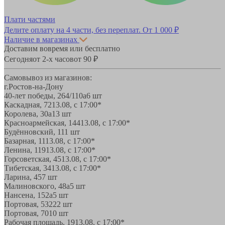
Плати частями
Делите оплату на 4 части, без переплат.
От 1 000 ₽
Наличие в магазинах
Доставим вовремя или бесплатно
Сегодня
от 2-х часов
от 90 ₽
Самовывоз из магазинов:
г.Ростов-на-Дону
40-лет победы, 264/110а
6 шт
Каскадная, 72
13.08, с 17:00*
Королева, 30а
13 шт
Красноармейская, 144
13.08, с 17:00*
Будённовский, 11
1 шт
Базарная, 11
13.08, с 17:00*
Ленина, 119
13.08, с 17:00*
Горсоветская, 45
13.08, с 17:00*
Тибетская, 34
13.08, с 17:00*
Ларина, 45
7 шт
Малиновского, 48а
5 шт
Нансена, 152а
5 шт
Портовая, 532
22 шт
Портовая, 70
10 шт
Рабочая площадь, 19
13.08, с 17:00*