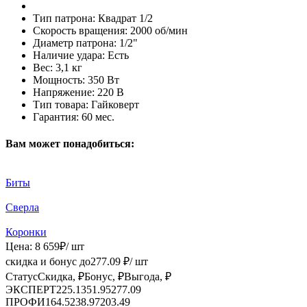
Тип патрона:
Квадрат 1/2
Скорость вращения:
2000 об/мин
Диаметр патрона:
1/2"
Наличие удара:
Есть
Вес:
3,1 кг
Мощность:
350 Вт
Напряжение:
220 В
Тип товара:
Гайковерт
Гарантия:
60 мес.
Вам может понадобиться:
Биты
Сверла
Коронки
Цена:
8 659
₽
/ шт
скидка и бонус до
277.09
₽/ шт
Статус
Скидка, ₽
Бонус, ₽
Выгода, ₽
ЭКСПЕРТ
225.13
51.95
277.09
ПРОФИ
164.52
38.97
203.49