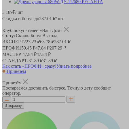
3 189
₽
/ шт
Скидка и бонус до
287.01
₽/ шт
Клуб покупателей «Ваш Дом»
Статус
Скидка
Бонус
Выгода
ЭКСПЕРТ
223.23 ₽
63.78 ₽
287.01 ₽
ПРОФИ
159.45 ₽
47.84 ₽
207.29 ₽
МАСТЕР
-
47.84 ₽
47.84 ₽
СТАНДАРТ
-
31.89 ₽
31.89 ₽
Как стать «ПРОФИ» сразу!
Узнать подробнее
Привезём
Привезём
Постараемся доставить быстрее. Точную дату сообщит
оператор.
В корзину