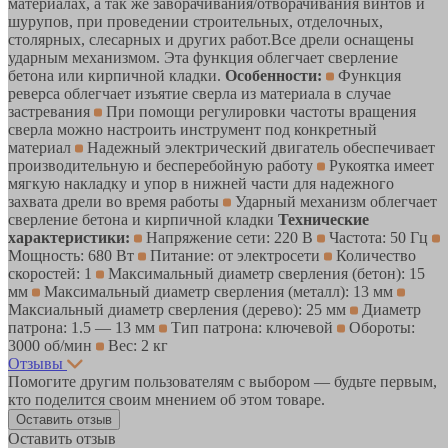
материалах, а так же заворачивания/отворачивания винтов и
шурупов, при проведении строительных, отделочных,
столярных, слесарных и других работ.Все дрели оснащены
ударным механизмом. Эта функция облегчает сверление
бетона или кирпичной кладки.
Особенности:
Функция
реверса облегчает изъятие сверла из материала в случае
застревания
При помощи регулировки частоты вращения
сверла можно настроить инструмент под конкретный
материал
Надежный электрический двигатель обеспечивает
производительную и бесперебойную работу
Рукоятка имеет
мягкую накладку и упор в нижней части для надежного
захвата дрели во время работы
Ударный механизм облегчает
сверление бетона и кирпичной кладки
Технические
характеристики:
Напряжение сети: 220 В
Частота: 50 Гц
Мощность: 680 Вт
Питание: от электросети
Количество
скоростей: 1
Максимальный диаметр сверления (бетон): 15
мм
Максимальный диаметр сверления (металл): 13 мм
Максиальный диаметр сверления (дерево): 25 мм
Диаметр
патрона: 1.5 — 13 мм
Тип патрона: ключевой
Обороты:
3000 об/мин
Вес: 2 кг
Отзывы
Помогите другим пользователям с выбором — будьте первым,
кто поделится своим мнением об этом товаре.
Оставить отзыв
Оставить отзыв