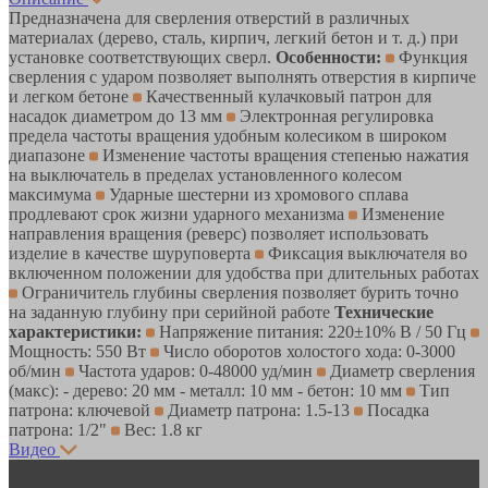
Предназначена для сверления отверстий в различных
материалах (дерево, сталь, кирпич, легкий бетон и т. д.) при
установке соответствующих сверл.
Особенности:
Функция
сверления с ударом позволяет выполнять отверстия в кирпиче
и легком бетоне
Качественный кулачковый патрон для
насадок диаметром до 13 мм
Электронная регулировка
предела частоты вращения удобным колесиком в широком
диапазоне
Изменение частоты вращения степенью нажатия
на выключатель в пределах установленного колесом
максимума
Ударные шестерни из хромового сплава
продлевают срок жизни ударного механизма
Изменение
направления вращения (реверс) позволяет использовать
изделие в качестве шуруповерта
Фиксация выключателя во
включенном положении для удобства при длительных работах
Ограничитель глубины сверления позволяет бурить точно
на заданную глубину при серийной работе
Технические
характеристики:
Напряжение питания: 220±10% В / 50 Гц
Мощность: 550 Вт
Число оборотов холостого хода: 0-3000
об/мин
Частота ударов: 0-48000 уд/мин
Диаметр сверления
(макс): - дерево: 20 мм - металл: 10 мм - бетон: 10 мм
Тип
патрона: ключевой
Диаметр патрона: 1.5-13
Посадка
патрона: 1/2"
Вес: 1.8 кг
Видео