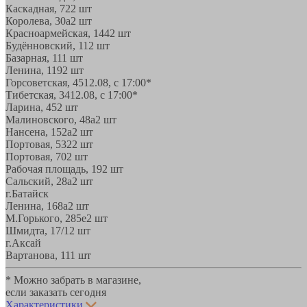
Каскадная, 72
2 шт
Королева, 30а
2 шт
Красноармейская, 144
2 шт
Будённовский, 11
2 шт
Базарная, 11
1 шт
Ленина, 119
2 шт
Горсоветская, 45
12.08, с 17:00*
Тибетская, 34
12.08, с 17:00*
Ларина, 45
2 шт
Малиновского, 48а
2 шт
Нансена, 152а
2 шт
Портовая, 532
2 шт
Портовая, 70
2 шт
Рабочая площадь, 19
2 шт
Сальский, 28a
2 шт
г.Батайск
Ленина, 168а
2 шт
М.Горького, 285е
2 шт
Шмидта, 17/1
2 шт
г.Аксай
Вартанова, 11
1 шт
* Можно забрать в магазине,
если заказать сегодня
Характеристики