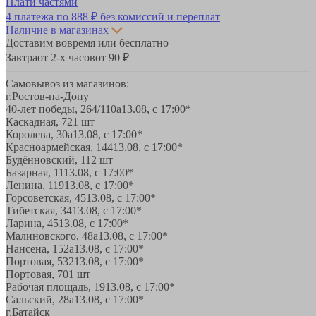
Плати частями
4 платежа по
888 ₽
без комиссий и переплат
Наличие в магазинах
Доставим вовремя или бесплатно
Завтра
от 2-х часов
от 90 ₽
Самовывоз из магазинов:
г.Ростов-на-Дону
40-лет победы, 264/110а
13.08, с 17:00*
Каскадная, 72
1 шт
Королева, 30а
13.08, с 17:00*
Красноармейская, 144
13.08, с 17:00*
Будённовский, 11
2 шт
Базарная, 11
13.08, с 17:00*
Ленина, 119
13.08, с 17:00*
Горсоветская, 45
13.08, с 17:00*
Тибетская, 34
13.08, с 17:00*
Ларина, 45
13.08, с 17:00*
Малиновского, 48а
13.08, с 17:00*
Нансена, 152а
13.08, с 17:00*
Портовая, 532
13.08, с 17:00*
Портовая, 70
1 шт
Рабочая площадь, 19
13.08, с 17:00*
Сальский, 28a
13.08, с 17:00*
г.Батайск