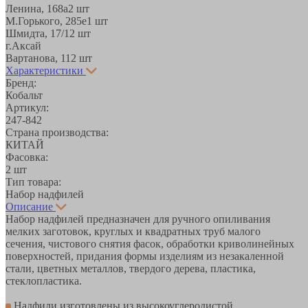
Ленина, 168а
2 шт
М.Горького, 285е
1 шт
Шмидта, 17/1
2 шт
г.Аксай
Вартанова, 11
2 шт
Характеристики
Бренд:
Кобальт
Артикул:
247-842
Страна производства:
КИТАЙ
Фасовка:
2 шт
Тип товара:
Набор надфилей
Описание
Набор надфилей предназначен для ручного опиливания
мелких заготовок, круглых и квадратных труб малого
сечения, чистового снятия фасок, обработки криволинейных
поверхностей, придания формы изделиям из незакаленной
стали, цветных металлов, твердого дерева, пластика,
стеклопластика.
Надфили изготовлены из высокоуглеродистой