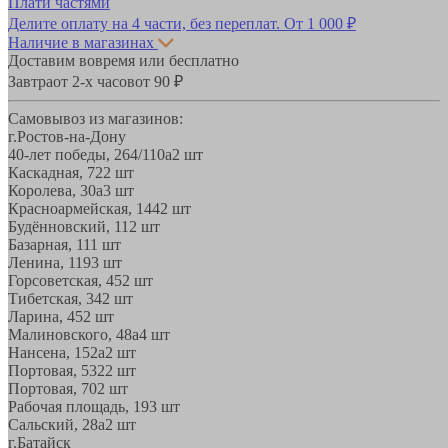
Плати частями
Делите оплату на 4 части, без переплат.
От 1 000 ₽
Наличие в магазинах
Доставим вовремя или бесплатно
Завтра
от 2-х часов
от 90 ₽
Самовывоз из магазинов:
г.Ростов-на-Дону
40-лет победы, 264/110а
2 шт
Каскадная, 72
2 шт
Королева, 30а
3 шт
Красноармейская, 144
2 шт
Будённовский, 11
2 шт
Базарная, 11
1 шт
Ленина, 119
3 шт
Горсоветская, 45
2 шт
Тибетская, 34
2 шт
Ларина, 45
2 шт
Малиновского, 48а
4 шт
Нансена, 152а
2 шт
Портовая, 532
2 шт
Портовая, 70
2 шт
Рабочая площадь, 19
3 шт
Сальский, 28a
2 шт
г.Батайск