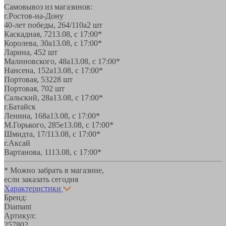
Самовывоз из магазинов:
г.Ростов-на-Дону
40-лет победы, 264/110а
2 шт
Каскадная, 72
13.08, с 17:00*
Королева, 30а
13.08, с 17:00*
Ларина, 45
2 шт
Малиновского, 48а
13.08, с 17:00*
Нансена, 152а
13.08, с 17:00*
Портовая, 532
28 шт
Портовая, 70
2 шт
Сальский, 28a
13.08, с 17:00*
г.Батайск
Ленина, 168а
13.08, с 17:00*
М.Горького, 285е
13.08, с 17:00*
Шмидта, 17/1
13.08, с 17:00*
г.Аксай
Вартанова, 11
13.08, с 17:00*
* Можно забрать в магазине,
если заказать сегодня
Характеристики
Бренд:
Diamant
Артикул:
257802