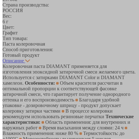
Страна производства:
РОССИЯ
Вес:
6 г
Цвет:
Графит
Тип товара:
Паста колеровочная
Способ приготовления:
Готовый продукт
Описание
Колеровочная паста DIAMANT применяется для
изготовления эпоксидной затирочной смеси желаемого цвета.
Используется с затирками DIAMANT Color и DIAMANT
хамелеон.
Особенности:
Объем красителя рассчитан в
оптимальной пропорции к соответствующей фасовке
затирочной смеси, что гарантирует получение однородного
оттенка и его воспроизводимость
Благодаря удобной
упаковке - дозировочному шприцу - продукт допускает
колеровку затирки частями
В процессе колеровки
рекомендуем использовать резиновые перчатки
Технические
характеристики:
Область применения: для внутренних и
наружных работ
Время высыхания между слоями: 24 ч
Влажность применения: ниже 80 %
Термостойкость: до
+100°С
Морозостойкость: выдерживает 5 циклов