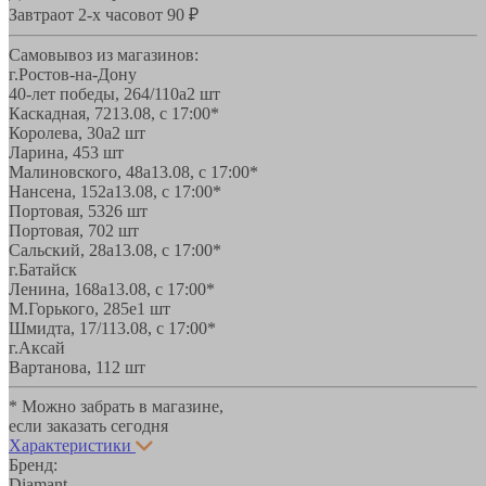
Завтра
от 2-х часов
от 90 ₽
Самовывоз из магазинов:
г.Ростов-на-Дону
40-лет победы, 264/110а
2 шт
Каскадная, 72
13.08, с 17:00*
Королева, 30а
2 шт
Ларина, 45
3 шт
Малиновского, 48а
13.08, с 17:00*
Нансена, 152а
13.08, с 17:00*
Портовая, 532
6 шт
Портовая, 70
2 шт
Сальский, 28a
13.08, с 17:00*
г.Батайск
Ленина, 168а
13.08, с 17:00*
М.Горького, 285е
1 шт
Шмидта, 17/1
13.08, с 17:00*
г.Аксай
Вартанова, 11
2 шт
* Можно забрать в магазине,
если заказать сегодня
Характеристики
Бренд:
Diamant