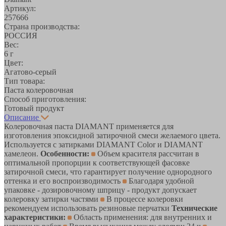
Артикул:
257666
Страна производства:
РОССИЯ
Вес:
6 г
Цвет:
Агатово-серый
Тип товара:
Паста колеровочная
Способ приготовления:
Готовый продукт
Описание
Колеровочная паста DIAMANT применяется для
изготовления эпоксидной затирочной смеси желаемого цвета.
Используется с затирками DIAMANT Color и DIAMANT
хамелеон.
Особенности:
Объем красителя рассчитан в
оптимальной пропорции к соответствующей фасовке
затирочной смеси, что гарантирует получение однородного
оттенка и его воспроизводимость
Благодаря удобной
упаковке - дозировочному шприцу - продукт допускает
колеровку затирки частями
В процессе колеровки
рекомендуем использовать резиновые перчатки
Технические
характеристики:
Область применения: для внутренних и