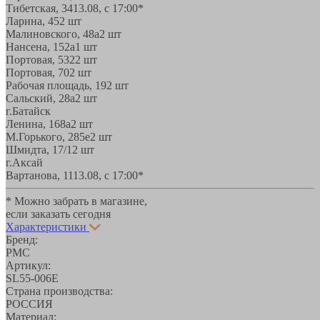
Тибетская, 34
13.08, с 17:00*
Ларина, 45
2 шт
Малиновского, 48а
2 шт
Нансена, 152а
1 шт
Портовая, 532
2 шт
Портовая, 70
2 шт
Рабочая площадь, 19
2 шт
Сальский, 28a
2 шт
г.Батайск
Ленина, 168а
2 шт
М.Горького, 285е
2 шт
Шмидта, 17/1
2 шт
г.Аксай
Вартанова, 11
13.08, с 17:00*
* Можно забрать в магазине,
если заказать сегодня
Характеристики
Бренд:
РМС
Артикул:
SL55-006E
Страна производства:
РОССИЯ
Материал: