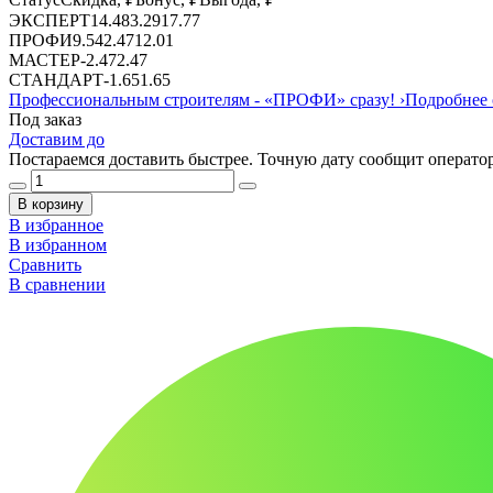
ЭКСПЕРТ
14.48
3.29
17.77
ПРОФИ
9.54
2.47
12.01
МАСТЕР
-
2.47
2.47
СТАНДАРТ
-
1.65
1.65
Профессиональным строителям -
«ПРОФИ»
сразу!
›
Подробнее 
Под заказ
Доставим до
Постараемся доставить быстрее. Точную дату сообщит оператор
В корзину
В избранное
В избранном
Сравнить
В сравнении