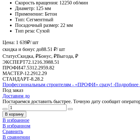
Скорость вращения:
12250 об/мин
Диаметр:
125 мм
Применение:
Бетон
Тип:
Сегментный
Посадочный размер:
22 мм
Тип реза:
Сухой
Цена:
1 639
₽
/ шт
скидка и бонус до
88.51
₽/ шт
Статус
Скидка, ₽
Бонус, ₽
Выгода, ₽
ЭКСПЕРТ
72.12
16.39
88.51
ПРОФИ
47.53
12.29
59.82
МАСТЕР
-
12.29
12.29
СТАНДАРТ
-
8.2
8.2
Профессиональным строителям -
«ПРОФИ»
сразу!
›
Подробнее 
Под заказ
Доставим до
Постараемся доставить быстрее. Точную дату сообщит оператор
В корзину
В избранное
В избранном
Сравнить
В сравнении