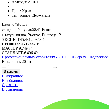
Артикул:
A1021
Цвет:
Хром
Тип товара:
Держатель
Цена:
649
₽
/ шт
скидка и бонус до
58.41
₽/ шт
Статус
Скидка, ₽
Бонус, ₽
Выгода, ₽
ЭКСПЕРТ
45.43
12.98
58.41
ПРОФИ
32.45
9.74
42.19
МАСТЕР
-
9.74
9.74
СТАНДАРТ
-
6.49
6.49
Профессиональным строителям -
«ПРОФИ»
сразу!
›
Подробнее 
В наличии: 20 шт
В корзину
В избранное
В избранном
Сравнить
В сравнении