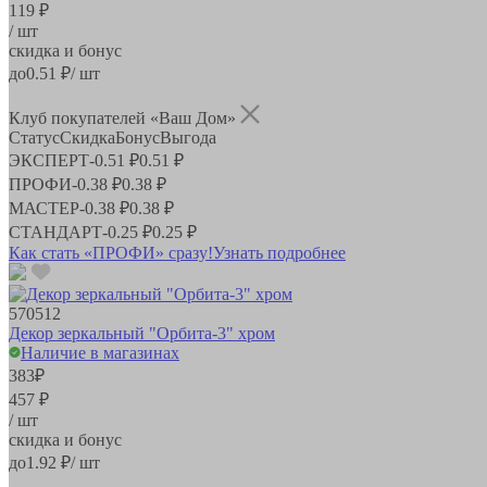
119 ₽
/ шт
скидка и бонус
до
0.51
₽/ шт
Клуб покупателей «Ваш Дом»
Статус
Скидка
Бонус
Выгода
ЭКСПЕРТ
-
0.51 ₽
0.51 ₽
ПРОФИ
-
0.38 ₽
0.38 ₽
МАСТЕР
-
0.38 ₽
0.38 ₽
СТАНДАРТ
-
0.25 ₽
0.25 ₽
Как стать «ПРОФИ» сразу!
Узнать подробнее
570512
Декор зеркальный "Орбита-3" хром
Наличие в магазинах
383
₽
457 ₽
/ шт
скидка и бонус
до
1.92
₽/ шт