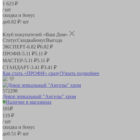
1 623 ₽
/ шт
скидка и бонус
до
6.82
₽/ шт
Клуб покупателей «Ваш Дом»
Статус
Скидка
Бонус
Выгода
ЭКСПЕРТ
-
6.82 ₽
6.82 ₽
ПРОФИ
-
5.11 ₽
5.11 ₽
МАСТЕР
-
5.11 ₽
5.11 ₽
СТАНДАРТ
-
3.41 ₽
3.41 ₽
Как стать «ПРОФИ» сразу!
Узнать подробнее
572298
Декор зеркальный "Ангелы" хром
Наличие в магазинах
101
₽
119 ₽
/ шт
скидка и бонус
до
0.51
₽/ шт