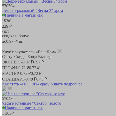
570504
Декор зеркальный "Весна-3" хром
Наличие в магазинах
193
₽
229 ₽
/ шт
скидка и бонус
до
0.97
₽/ шт
Клуб покупателей «Ваш Дом»
Статус
Скидка
Бонус
Выгода
ЭКСПЕРТ
-
0.97 ₽
0.97 ₽
ПРОФИ
-
0.72 ₽
0.72 ₽
МАСТЕР
-
0.72 ₽
0.72 ₽
СТАНДАРТ
-
0.48 ₽
0.48 ₽
Как стать «ПРОФИ» сразу!
Узнать подробнее
570480
Часы настенные "Сектор" золото
Наличие в магазинах
1 363
₽