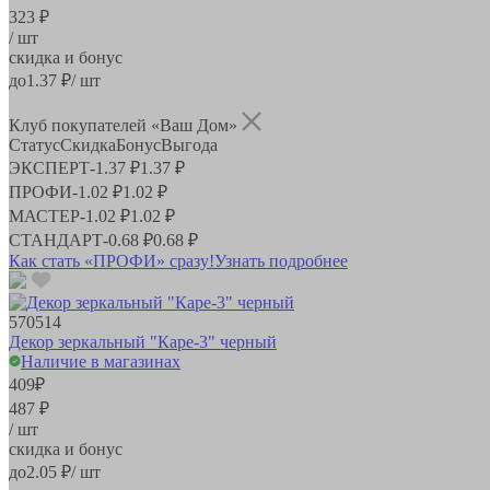
323 ₽
/ шт
скидка и бонус
до
1.37
₽/ шт
Клуб покупателей «Ваш Дом»
Статус
Скидка
Бонус
Выгода
ЭКСПЕРТ
-
1.37 ₽
1.37 ₽
ПРОФИ
-
1.02 ₽
1.02 ₽
МАСТЕР
-
1.02 ₽
1.02 ₽
СТАНДАРТ
-
0.68 ₽
0.68 ₽
Как стать «ПРОФИ» сразу!
Узнать подробнее
570514
Декор зеркальный "Каре-3" черный
Наличие в магазинах
409
₽
487 ₽
/ шт
скидка и бонус
до
2.05
₽/ шт