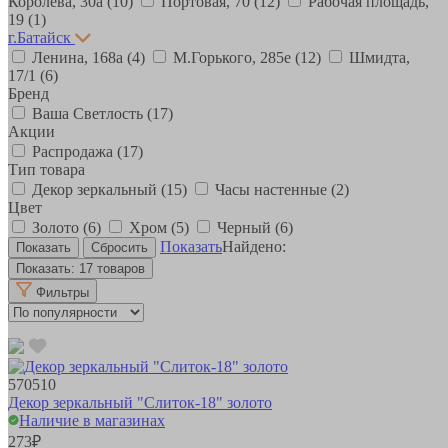
Королева, 30а
(10)
Портовая, 70
(12)
Рабочая площадь,
19
(1)
г.Батайск
Ленина, 168а
(4)
М.Горького, 285е
(12)
Шмидта,
17/1
(6)
Бренд
Ваша Светлость
(17)
Акции
Распродажа
(17)
Тип товара
Декор зеркальный
(15)
Часы настенные
(2)
Цвет
Золото
(6)
Хром
(5)
Черный
(6)
Показать
Найдено:
Показать:
17 товаров
Фильтры
570510
Декор зеркальный "Слиток-18" золото
Наличие в магазинах
273
₽