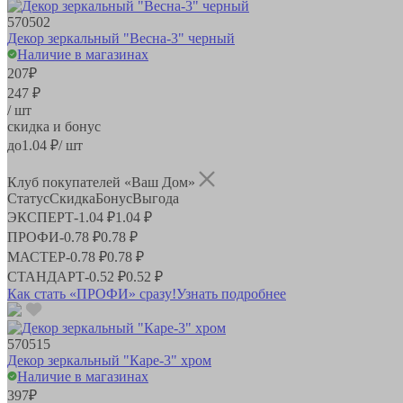
570502
Декор зеркальный "Весна-3" черный
Наличие в магазинах
207
₽
247 ₽
/ шт
скидка и бонус
до
1.04
₽/ шт
Клуб покупателей «Ваш Дом»
Статус
Скидка
Бонус
Выгода
ЭКСПЕРТ
-
1.04 ₽
1.04 ₽
ПРОФИ
-
0.78 ₽
0.78 ₽
МАСТЕР
-
0.78 ₽
0.78 ₽
СТАНДАРТ
-
0.52 ₽
0.52 ₽
Как стать «ПРОФИ» сразу!
Узнать подробнее
570515
Декор зеркальный "Каре-3" хром
Наличие в магазинах
397
₽