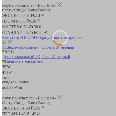
Клуб покупателей «Ваш Дом»
Статус
Скидка
Бонус
Выгода
ЭКСПЕРТ
-
0.51 ₽
0.51 ₽
ПРОФИ
-
0.38 ₽
0.38 ₽
МАСТЕР
-
0.38 ₽
0.38 ₽
СТАНДАРТ
-
0.25 ₽
0.25 ₽
Как стать «ПРОФИ» сразу!
Узнать подробнее
570511
Декор зеркальный "Орбита-3" черный
Наличие в магазинах
397
₽
473 ₽
/ шт
скидка и бонус
до
1.99
₽/ шт
Клуб покупателей «Ваш Дом»
Статус
Скидка
Бонус
Выгода
ЭКСПЕРТ
-
1.99 ₽
1.99 ₽
ПРОФИ
-
1.49 ₽
1.49 ₽