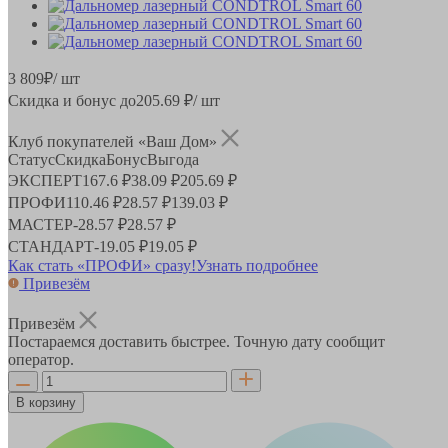
3 809
₽
/ шт
Скидка и бонус до
205.69
₽/ шт
Клуб покупателей «Ваш Дом»
Статус
Скидка
Бонус
Выгода
ЭКСПЕРТ
167.6 ₽
38.09 ₽
205.69 ₽
ПРОФИ
110.46 ₽
28.57 ₽
139.03 ₽
МАСТЕР
-
28.57 ₽
28.57 ₽
СТАНДАРТ
-
19.05 ₽
19.05 ₽
Как стать «ПРОФИ» сразу!
Узнать подробнее
Привезём
Привезём
Постараемся доставить быстрее. Точную дату сообщит
оператор.
В корзину