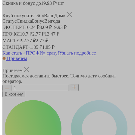
Скидка и бонус до
19.93
₽/ шт
Клуб покупателей «Ваш Дом»
Статус
Скидка
Бонус
Выгода
ЭКСПЕРТ
16.24 ₽
3.69 ₽
19.93 ₽
ПРОФИ
10.7 ₽
2.77 ₽
13.47 ₽
МАСТЕР
-
2.77 ₽
2.77 ₽
СТАНДАРТ
-
1.85 ₽
1.85 ₽
Как стать «ПРОФИ» сразу!
Узнать подробнее
Привезём
Привезём
Постараемся доставить быстрее. Точную дату сообщит
оператор.
В корзину