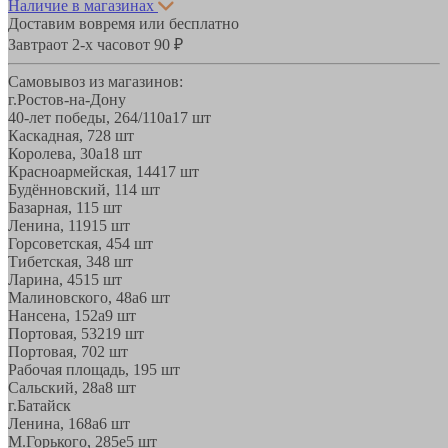
Наличие в магазинах
Доставим вовремя или бесплатно
Завтра
от 2-х часов
от 90 ₽
Самовывоз из магазинов:
г.Ростов-на-Дону
40-лет победы, 264/110а
17 шт
Каскадная, 72
8 шт
Королева, 30а
18 шт
Красноармейская, 144
17 шт
Будённовский, 11
4 шт
Базарная, 11
5 шт
Ленина, 119
15 шт
Горсоветская, 45
4 шт
Тибетская, 34
8 шт
Ларина, 45
15 шт
Малиновского, 48а
6 шт
Нансена, 152а
9 шт
Портовая, 532
19 шт
Портовая, 70
2 шт
Рабочая площадь, 19
5 шт
Сальский, 28a
8 шт
г.Батайск
Ленина, 168а
6 шт
М.Горького, 285е
5 шт