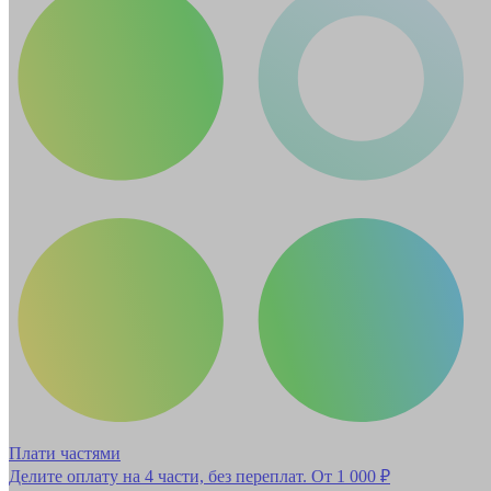
Плати частями
Делите оплату на 4 части, без переплат.
От 1 000 ₽