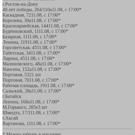
г.Ростов-на-Дону
40-лет победы, 264/110а
11.08, с 17:00*
Каскадная, 72
11.08, с 17:00*
Королева, 30а
11.08, с 17:00*
Красноармейская, 144
11.08, с 17:00*
Будённовский, 11
11.08, с 17:00*
Базарная, 11
11.08, с 17:00*
Ленина, 119
11.08, с 17:00*
Горсоветская, 45
11.08, с 17:00*
Тибетская, 34
11.08, с 17:00*
Ларина, 45
11.08, с 17:00*
Малиновского, 48а
11.08, с 17:00*
Нансена, 152а
11.08, с 17:00*
Портовая, 532
1 шт
Портовая, 70
11.08, с 17:00*
Рабочая площадь, 19
11.08, с 17:00*
Сальский, 28a
11.08, с 17:00*
г.Батайск
Ленина, 168а
11.08, с 17:00*
М.Горького, 285е
3 шт
Шмидта, 17/1
11.08, с 17:00*
г.Аксай
Вартанова, 11
11.08, с 17:00*
* Можно забрать в магазине,