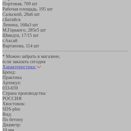
Портовая, 70
9 шт
Рабочая площадь, 19
5 шт
Сальский, 28a
6 шт
г.Батайск
Ленина, 168а
3 шт
М.Горького, 285е
5 шт
Шмидта, 17/1
5 шт
г.Аксай
Вартанова, 11
4 шт
* Можно забрать в магазине,
если заказать сегодня
Характеристики
Бренд:
Практика
Артикул:
033-659
Страна производства:
РОССИЯ
Хвостовик:
SDS-plus
Вид:
По бетону
Диаметр:
10 мм