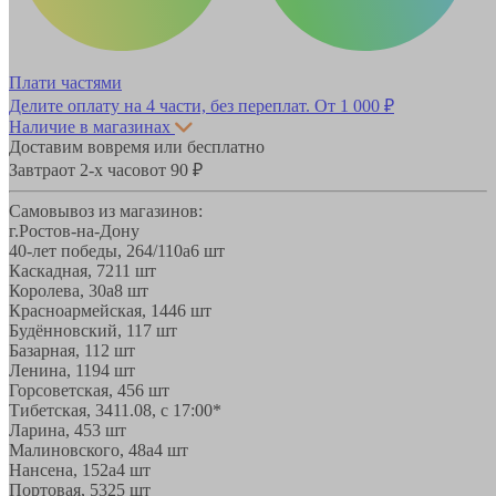
Плати частями
Делите оплату на 4 части, без переплат.
От 1 000 ₽
Наличие в магазинах
Доставим вовремя или бесплатно
Завтра
от 2-х часов
от 90 ₽
Самовывоз из магазинов:
г.Ростов-на-Дону
40-лет победы, 264/110а
6 шт
Каскадная, 72
11 шт
Королева, 30а
8 шт
Красноармейская, 144
6 шт
Будённовский, 11
7 шт
Базарная, 11
2 шт
Ленина, 119
4 шт
Горсоветская, 45
6 шт
Тибетская, 34
11.08, с 17:00*
Ларина, 45
3 шт
Малиновского, 48а
4 шт
Нансена, 152а
4 шт
Портовая, 532
5 шт