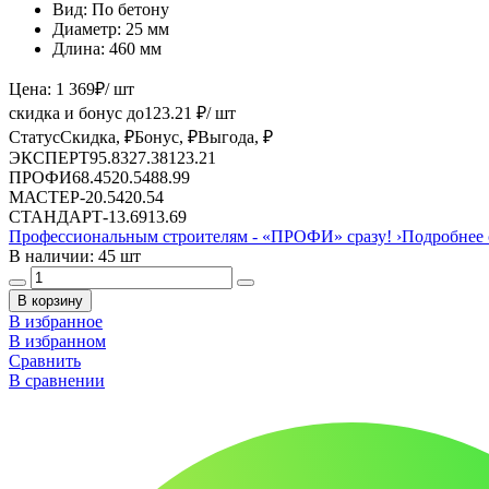
Вид:
По бетону
Диаметр:
25 мм
Длина:
460 мм
Цена:
1 369
₽
/ шт
скидка и бонус до
123.21
₽/ шт
Статус
Скидка, ₽
Бонус, ₽
Выгода, ₽
ЭКСПЕРТ
95.83
27.38
123.21
ПРОФИ
68.45
20.54
88.99
МАСТЕР
-
20.54
20.54
СТАНДАРТ
-
13.69
13.69
Профессиональным строителям -
«ПРОФИ»
сразу!
›
Подробнее 
В наличии: 45 шт
В корзину
В избранное
В избранном
Сравнить
В сравнении