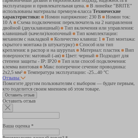
гармоничный дизайн и европейский подход, надежность в
эксплуатации и привлекательная цена.
В линейке "BRITE"
использованы материалы премиум-класса
Технические
характеристики:
Номин напряжение: 230 В
Номин ток:
10 А
Схема подключения: переключатель на 2 направления
двойной (двухклавишный)
Тип включения или управления:
клавишный (качели)/кнопочный
Тип комплектации:
механизм с накладкой
Количество клавиш: 1
Тип монтажа:
скрытого монтажа (в штукатурку)
Способ или тип
крепления: в распор и на шурупах
Материал: пластик
Вип
поверхности: матовый (-ая)
Цвет: черный
Подходит для
степени защиты - IP: IP20
Тип или способ подключения:
клемма винтовая
Макс поперечное сечение проводника:
2х2,5 мм²
Температура эксплуатации: -25...40 °C
Отзывы
Помогите другим пользователям с выбором — будьте первым,
кто поделится своим мнением об этом товаре.
Оставить отзыв
Оставить отзыв
Ваша оценка *
Рекомендуете данный товар? *