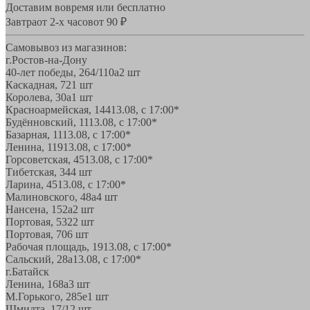
Доставим вовремя или бесплатно
Завтра
от 2-х часов
от 90 ₽
Самовывоз из магазинов:
г.Ростов-на-Дону
40-лет победы, 264/110а
2 шт
Каскадная, 72
1 шт
Королева, 30а
1 шт
Красноармейская, 144
13.08, с 17:00*
Будённовский, 11
13.08, с 17:00*
Базарная, 11
13.08, с 17:00*
Ленина, 119
13.08, с 17:00*
Горсоветская, 45
13.08, с 17:00*
Тибетская, 34
4 шт
Ларина, 45
13.08, с 17:00*
Малиновского, 48а
4 шт
Нансена, 152а
2 шт
Портовая, 532
2 шт
Портовая, 70
6 шт
Рабочая площадь, 19
13.08, с 17:00*
Сальский, 28a
13.08, с 17:00*
г.Батайск
Ленина, 168а
3 шт
М.Горького, 285е
1 шт
Шмидта, 17/1
2 шт