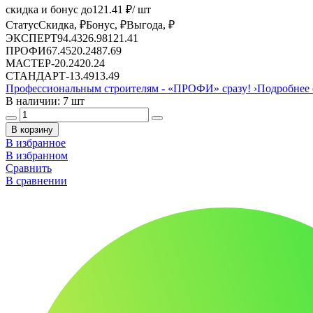
скидка и бонус до
121.41
₽/ шт
Статус
Скидка, ₽
Бонус, ₽
Выгода, ₽
ЭКСПЕРТ
94.43
26.98
121.41
ПРОФИ
67.45
20.24
87.69
МАСТЕР
-
20.24
20.24
СТАНДАРТ
-
13.49
13.49
Профессиональным строителям -
«ПРОФИ»
сразу!
›
Подробнее 
В наличии: 7 шт
В корзину
В избранное
В избранном
Сравнить
В сравнении