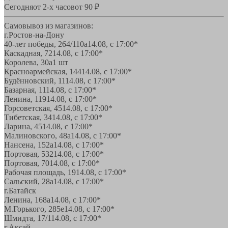
Сегодня
от 2-х часов
от 90 ₽
Самовывоз из магазинов:
г.Ростов-на-Дону
40-лет победы, 264/110а
14.08, с 17:00*
Каскадная, 72
14.08, с 17:00*
Королева, 30а
1 шт
Красноармейская, 144
14.08, с 17:00*
Будённовский, 11
14.08, с 17:00*
Базарная, 11
14.08, с 17:00*
Ленина, 119
14.08, с 17:00*
Горсоветская, 45
14.08, с 17:00*
Тибетская, 34
14.08, с 17:00*
Ларина, 45
14.08, с 17:00*
Малиновского, 48а
14.08, с 17:00*
Нансена, 152а
14.08, с 17:00*
Портовая, 532
14.08, с 17:00*
Портовая, 70
14.08, с 17:00*
Рабочая площадь, 19
14.08, с 17:00*
Сальский, 28a
14.08, с 17:00*
г.Батайск
Ленина, 168а
14.08, с 17:00*
М.Горького, 285е
14.08, с 17:00*
Шмидта, 17/1
14.08, с 17:00*
г.Аксай