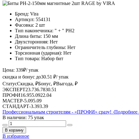
Бренд:
Vira
Артикул:
554131
Фасовка:
2 шт
Тип наконечника:
" + " PH2
Длина биты:
150 мм
Двухсторонняя:
Нет
Ограничитель глубины:
Нет
Торсионная (ударная):
Нет
Тип товара:
Набор бит
Цена:
339
₽
/ упак
скидка и бонус до
30.51
₽/ упак
Статус
Скидка, ₽
Бонус, ₽
Выгода, ₽
ЭКСПЕРТ
23.73
6.78
30.51
ПРОФИ
16.95
5.09
22.04
МАСТЕР
-
5.09
5.09
СТАНДАРТ
-
3.39
3.39
Профессиональным строителям -
«ПРОФИ»
сразу!
›
Подробнее 
В наличии: 75 упак
В корзину
В избранное