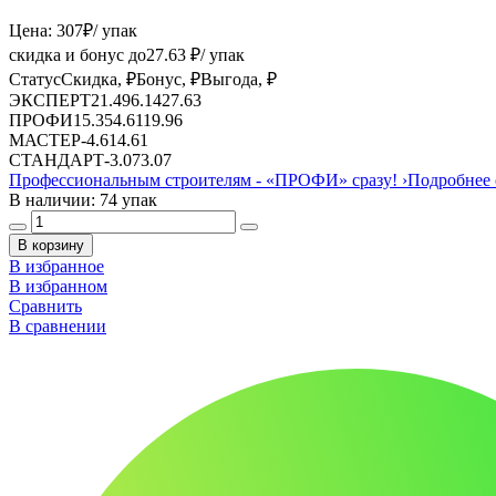
Цена:
307
₽
/ упак
скидка и бонус до
27.63
₽/ упак
Статус
Скидка, ₽
Бонус, ₽
Выгода, ₽
ЭКСПЕРТ
21.49
6.14
27.63
ПРОФИ
15.35
4.61
19.96
МАСТЕР
-
4.61
4.61
СТАНДАРТ
-
3.07
3.07
Профессиональным строителям -
«ПРОФИ»
сразу!
›
Подробнее 
В наличии: 74 упак
В корзину
В избранное
В избранном
Сравнить
В сравнении