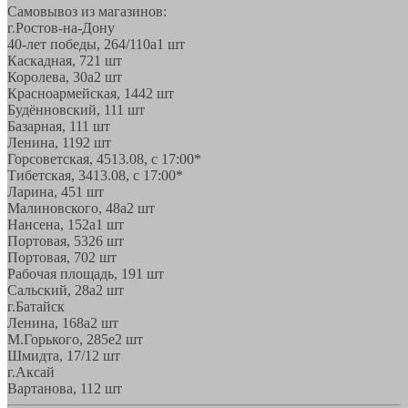
Самовывоз из магазинов:
г.Ростов-на-Дону
40-лет победы, 264/110а
1 шт
Каскадная, 72
1 шт
Королева, 30а
2 шт
Красноармейская, 144
2 шт
Будённовский, 11
1 шт
Базарная, 11
1 шт
Ленина, 119
2 шт
Горсоветская, 45
13.08, с 17:00*
Тибетская, 34
13.08, с 17:00*
Ларина, 45
1 шт
Малиновского, 48а
2 шт
Нансена, 152а
1 шт
Портовая, 532
6 шт
Портовая, 70
2 шт
Рабочая площадь, 19
1 шт
Сальский, 28a
2 шт
г.Батайск
Ленина, 168а
2 шт
М.Горького, 285е
2 шт
Шмидта, 17/1
2 шт
г.Аксай
Вартанова, 11
2 шт