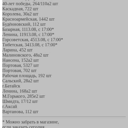
40-лет победы, 264/110а
2 шт
Каскадная, 72
2 шт
Королева, 30а
2 шт
Красноармейская, 144
2 шт
Будённовский, 11
2 шт
Базарная, 11
13.08, с 17:00*
Ленина, 119
13.08, с 17:00*
Горсоветская, 45
13.08, с 17:00*
Тибетская, 34
13.08, с 17:00*
Ларина, 45
2 шт
Малиновского, 48а
2 шт
Нансена, 152а
2 шт
Портовая, 532
7 шт
Портовая, 70
2 шт
Рабочая площадь, 19
2 шт
Сальский, 28a
2 шт
г.Батайск
Ленина, 168а
2 шт
М.Горького, 285е
2 шт
Шмидта, 17/1
2 шт
г.Аксай
Вартанова, 11
2 шт
* Можно забрать в магазине,
если заказать сегодня