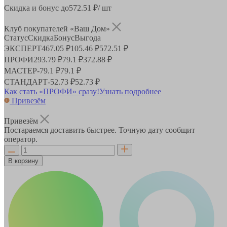
Скидка и бонус до
572.51
₽/ шт
Клуб покупателей «Ваш Дом»
Статус
Скидка
Бонус
Выгода
ЭКСПЕРТ
467.05 ₽
105.46 ₽
572.51 ₽
ПРОФИ
293.79 ₽
79.1 ₽
372.88 ₽
МАСТЕР
-
79.1 ₽
79.1 ₽
СТАНДАРТ
-
52.73 ₽
52.73 ₽
Как стать «ПРОФИ» сразу!
Узнать подробнее
Привезём
Привезём
Постараемся доставить быстрее. Точную дату сообщит
оператор.
В корзину