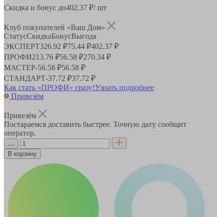
Скидка и бонус до
402.37
₽/ шт
Клуб покупателей «Ваш Дом»
Статус
Скидка
Бонус
Выгода
ЭКСПЕРТ
326.92 ₽
75.44 ₽
402.37 ₽
ПРОФИ
213.76 ₽
56.58 ₽
270.34 ₽
МАСТЕР
-
56.58 ₽
56.58 ₽
СТАНДАРТ
-
37.72 ₽
37.72 ₽
Как стать «ПРОФИ» сразу!
Узнать подробнее
Привезём
Привезём
Постараемся доставить быстрее. Точную дату сообщит
оператор.
В корзину