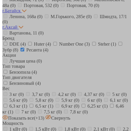
48а
(0)
Портовая, 532
(0)
Портовая, 70
(0)
г.Батайск
Ленина, 168а
(0)
М.Горького, 285е
(0)
Шмидта, 17/1
(0)
г.Аксай
Вартанова, 11
(0)
Бренд
DDE
(4)
Huter
(4)
Number One
(3)
Steher
(1)
Зубр
(8)
Ресанта
(4)
Акции
Лучшая цена
(0)
Тип товара
Бензопила
(4)
Тип двигателя
Бензиновый
(4)
Вес
3 кг
(0)
3,7 кг
(0)
4,2 кг
(0)
4,37 кг
(0)
5 кг
(0)
5,6 кг
(0)
5,8 кг
(0)
5,9 кг
(0)
6 кг
(0)
6,1 кг
(0)
6,3 кг
(1)
6,5 кг
(1)
6,9 кг
(0)
6,25 кг
(1)
6,46
кг
(1)
7 кг
(0)
7,5 кг
(0)
7,8 кг
(0)
Показать все
(+13)
Свернуть
Мощность
1 кВт
(0)
1,5 кВт
(0)
1,8 кВт
(0)
2,1 кВт
(0)
2,2