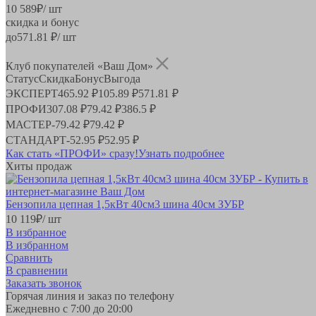
10 589
₽
/ шт
скидка и бонус
до
571.81
₽/ шт
Клуб покупателей «Ваш Дом»
Статус
Скидка
Бонус
Выгода
ЭКСПЕРТ
465.92 ₽
105.89 ₽
571.81 ₽
ПРОФИ
307.08 ₽
79.42 ₽
386.5 ₽
МАСТЕР
-
79.42 ₽
79.42 ₽
СТАНДАРТ
-
52.95 ₽
52.95 ₽
Как стать «ПРОФИ» сразу!
Узнать подробнее
Хиты продаж
Бензопила цепная 1,5кВт 40см3 шина 40см ЗУБР
10 119
₽
/ шт
В избранное
В избранном
Сравнить
В сравнении
Заказать звонок
Горячая линия и заказ по телефону
Ежедневно с 7:00 до 20:00