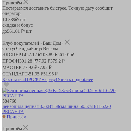
Привезём
Постараемся доставить быстрее. Точную дату сообщит
оператор.
10 389
₽
/ шт
скидка и бонус
до
561.01
₽/ шт
Клуб покупателей «Ваш Дом»
Статус
Скидка
Бонус
Выгода
ЭКСПЕРТ
457.12 ₽
103.89 ₽
561.01 ₽
ПРОФИ
301.28 ₽
77.92 ₽
379.2 ₽
МАСТЕР
-
77.92 ₽
77.92 ₽
СТАНДАРТ
-
51.95 ₽
51.95 ₽
Как стать «ПРОФИ» сразу!
Узнать подробнее
584768
Бензопила цепная 3,3кВт 58см3 шина 50.5см БП-6220
РЕСАНТА
Привезём
Привезём