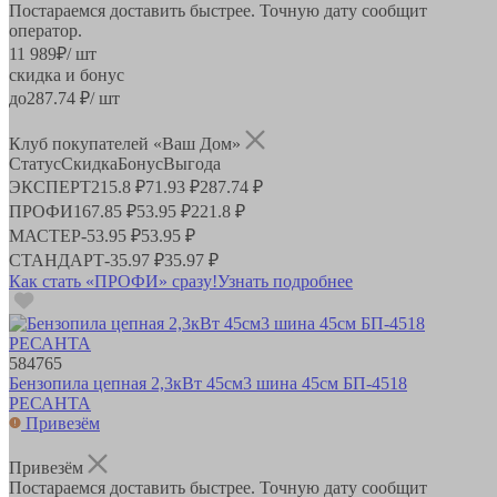
Постараемся доставить быстрее. Точную дату сообщит
оператор.
11 989
₽
/ шт
скидка и бонус
до
287.74
₽/ шт
Клуб покупателей «Ваш Дом»
Статус
Скидка
Бонус
Выгода
ЭКСПЕРТ
215.8 ₽
71.93 ₽
287.74 ₽
ПРОФИ
167.85 ₽
53.95 ₽
221.8 ₽
МАСТЕР
-
53.95 ₽
53.95 ₽
СТАНДАРТ
-
35.97 ₽
35.97 ₽
Как стать «ПРОФИ» сразу!
Узнать подробнее
584765
Бензопила цепная 2,3кВт 45см3 шина 45см БП-4518
РЕСАНТА
Привезём
Привезём
Постараемся доставить быстрее. Точную дату сообщит