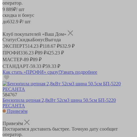
оператор.
9 889
₽
/ шт
скидка и бонус
до
632.9
₽/ шт
Клуб покупателей «Ваш Дом»
Статус
Скидка
Бонус
Выгода
ЭКСПЕРТ
514.23 ₽
118.67 ₽
632.9 ₽
ПРОФИ
336.23 ₽
89 ₽
425.23 ₽
МАСТЕР
-
89 ₽
89 ₽
СТАНДАРТ
-
59.33 ₽
59.33 ₽
Как стать «ПРОФИ» сразу!
Узнать подробнее
584767
Бензопила цепная 2,8кВт 52см3 шина 50.5см БП-5220
РЕСАНТА
Привезём
Привезём
Постараемся доставить быстрее. Точную дату сообщит
оператор.