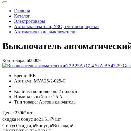
Главная
Каталог
Электротовары
Автовыключатели, УЗО, счетчики, щитки
Автоматические выключатели
Выключатель автоматический 
Код товара:
606009
Бренд:
IEK
Артикул:
MVA25-2-025-C
Количество полюсов:
2 полюса
Номинальный ток:
25 А
Тип товара:
Автовыключатель
Цена:
239
₽
/ шт
скидка и бонус до
21.51
₽/ шт
Статус
Скидка, ₽
Бонус, ₽
Выгода, ₽