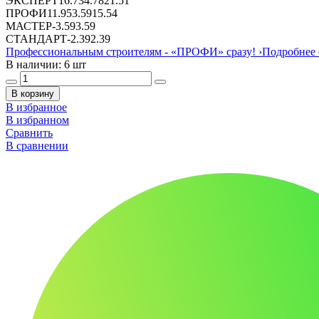
ЭКСПЕРТ
16.73
4.78
21.51
ПРОФИ
11.95
3.59
15.54
МАСТЕР
-
3.59
3.59
СТАНДАРТ
-
2.39
2.39
Профессиональным строителям -
«ПРОФИ»
сразу!
›
Подробнее 
В наличии: 6 шт
В корзину
В избранное
В избранном
Сравнить
В сравнении