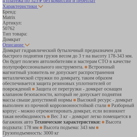
4 платежа по
525 ₽
без комиссий и переплат
Характеристики
Бренд:
Matrix
Артикул:
50762
Тип товара:
Домкрат
Описание
Домкрат гидравлический бутылочный предназначен для
быстрого поднятия грузов весом до 3 т на высоту 178-343 мм.
Он будет полезен автолюбителям и мастерам СТО в качестве
полупрофессионального инструмента.
Встроенный
магнитный уловитель не допускает распространения
металлической стружки по домкрату, таким образом
обеспечивается защита резиновых уплотнителей от
повреждений
Защита от перегрузки - домкрат оснащен
клапаном безопасности, который не допускает поднятия
массы свыше допустимой нормы
Высокий ресурс - домкрат
выполнен из прочной коррозионностойкой стали
Разборный
корпус - можно отремонтировать домкрат, если возникнет
такая необходимость
Вес 3 кг - домкрат легко помещается в
багажник авто
Технические характеристики:
Высота
подхвата: 178 мм
Высота подъема: 343 мм
Грузоподъемность: 3000 кг