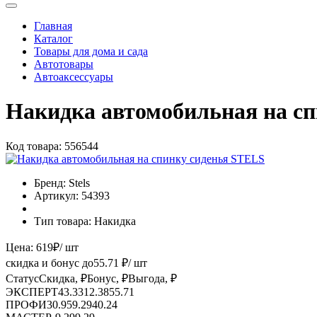
Главная
Каталог
Товары для дома и сада
Автотовары
Автоаксессуары
Накидка автомобильная на с
Код товара:
556544
Бренд:
Stels
Артикул:
54393
Тип товара:
Накидка
Цена:
619
₽
/ шт
скидка и бонус до
55.71
₽/ шт
Статус
Скидка, ₽
Бонус, ₽
Выгода, ₽
ЭКСПЕРТ
43.33
12.38
55.71
ПРОФИ
30.95
9.29
40.24