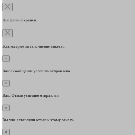
Профиль сохранён.
Благодарим за заполнение анкеты.
×
Ваше сообщение успешно отправлено.
×
Ваш Отзыв успешно отправлен.
×
Вы уже оставляли отзыв к этому заказу.
×