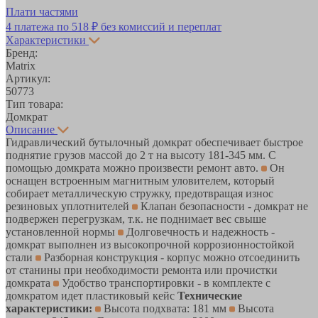
Плати частями
4 платежа по
518 ₽
без комиссий и переплат
Характеристики
Бренд:
Matrix
Артикул:
50773
Тип товара:
Домкрат
Описание
Гидравлический бутылочный домкрат обеспечивает быстрое
поднятие грузов массой до 2 т на высоту 181-345 мм. С
помощью домкрата можно произвести ремонт авто.
Он
оснащен встроенным магнитным уловителем, который
собирает металлическую стружку, предотвращая износ
резиновых уплотнителей
Клапан безопасности - домкрат не
подвержен перегрузкам, т.к. не поднимает вес свыше
установленной нормы
Долговечность и надежность -
домкрат выполнен из высокопрочной коррозионностойкой
стали
Разборная конструкция - корпус можно отсоединить
от станины при необходимости ремонта или прочистки
домкрата
Удобство транспортировки - в комплекте с
домкратом идет пластиковый кейс
Технические
характеристики:
Высота подхвата: 181 мм
Высота