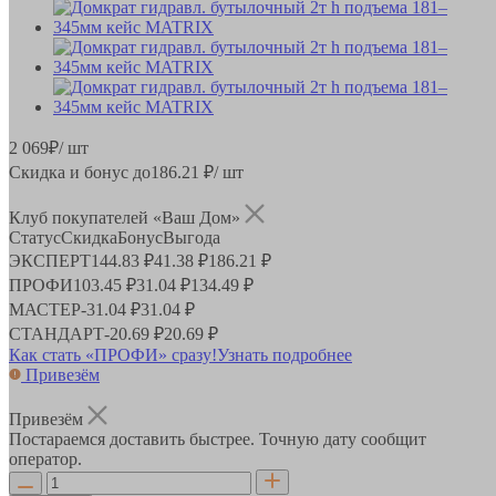
2 069
₽
/ шт
Скидка и бонус до
186.21
₽/ шт
Клуб покупателей «Ваш Дом»
Статус
Скидка
Бонус
Выгода
ЭКСПЕРТ
144.83 ₽
41.38 ₽
186.21 ₽
ПРОФИ
103.45 ₽
31.04 ₽
134.49 ₽
МАСТЕР
-
31.04 ₽
31.04 ₽
СТАНДАРТ
-
20.69 ₽
20.69 ₽
Как стать «ПРОФИ» сразу!
Узнать подробнее
Привезём
Привезём
Постараемся доставить быстрее. Точную дату сообщит
оператор.