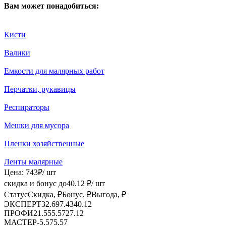
Вам может понадобиться:
Кисти
Валики
Емкости для малярных работ
Перчатки, рукавицы
Респираторы
Мешки для мусора
Пленки хозяйственные
Ленты малярные
Цена:
743
₽
/ шт
скидка и бонус до
40.12
₽/ шт
Статус
Скидка, ₽
Бонус, ₽
Выгода, ₽
ЭКСПЕРТ
32.69
7.43
40.12
ПРОФИ
21.55
5.57
27.12
МАСТЕР
-
5.57
5.57