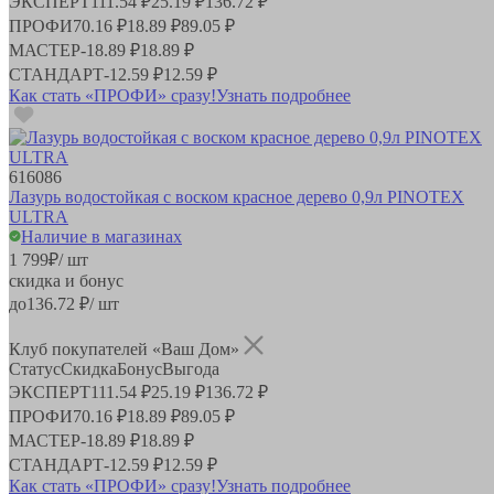
ЭКСПЕРТ
111.54 ₽
25.19 ₽
136.72 ₽
ПРОФИ
70.16 ₽
18.89 ₽
89.05 ₽
МАСТЕР
-
18.89 ₽
18.89 ₽
СТАНДАРТ
-
12.59 ₽
12.59 ₽
Как стать «ПРОФИ» сразу!
Узнать подробнее
616086
Лазурь водостойкая с воском красное дерево 0,9л PINOTEX
ULTRA
Наличие в магазинах
1 799
₽
/ шт
скидка и бонус
до
136.72
₽/ шт
Клуб покупателей «Ваш Дом»
Статус
Скидка
Бонус
Выгода
ЭКСПЕРТ
111.54 ₽
25.19 ₽
136.72 ₽
ПРОФИ
70.16 ₽
18.89 ₽
89.05 ₽
МАСТЕР
-
18.89 ₽
18.89 ₽
СТАНДАРТ
-
12.59 ₽
12.59 ₽
Как стать «ПРОФИ» сразу!
Узнать подробнее