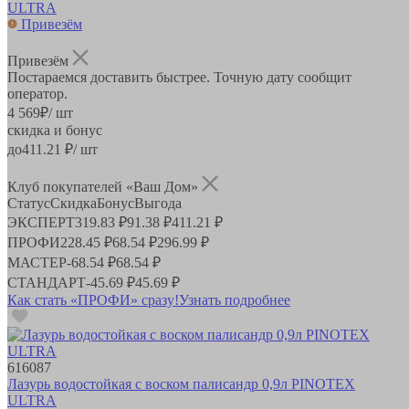
ULTRA
Привезём
Привезём
Постараемся доставить быстрее. Точную дату сообщит
оператор.
4 569
₽
/ шт
скидка и бонус
до
411.21
₽/ шт
Клуб покупателей «Ваш Дом»
Статус
Скидка
Бонус
Выгода
ЭКСПЕРТ
319.83 ₽
91.38 ₽
411.21 ₽
ПРОФИ
228.45 ₽
68.54 ₽
296.99 ₽
МАСТЕР
-
68.54 ₽
68.54 ₽
СТАНДАРТ
-
45.69 ₽
45.69 ₽
Как стать «ПРОФИ» сразу!
Узнать подробнее
616087
Лазурь водостойкая с воском палисандр 0,9л PINOTEX
ULTRA