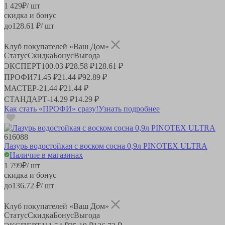
1 429
₽
/ шт
скидка и бонус
до
128.61
₽/ шт
Клуб покупателей «Ваш Дом»
Статус
Скидка
Бонус
Выгода
ЭКСПЕРТ
100.03 ₽
28.58 ₽
128.61 ₽
ПРОФИ
71.45 ₽
21.44 ₽
92.89 ₽
МАСТЕР
-
21.44 ₽
21.44 ₽
СТАНДАРТ
-
14.29 ₽
14.29 ₽
Как стать «ПРОФИ» сразу!
Узнать подробнее
616088
Лазурь водостойкая с воском сосна 0,9л PINOTEX ULTRA
Наличие в магазинах
1 799
₽
/ шт
скидка и бонус
до
136.72
₽/ шт
Клуб покупателей «Ваш Дом»
Статус
Скидка
Бонус
Выгода