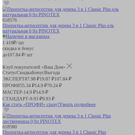
618576
Пропитка-антисептик для дерева 3 в 1 Classic Plus ель
натуральная 0,9л PINOTEX
Наличие в магазинах
1 419
₽
/ шт
скидка и бонус
до
107.84
₽/ шт
Клуб покупателей «Ваш Дом»
Статус
Скидка
Бонус
Выгода
ЭКСПЕРТ
87.98 ₽
19.87 ₽
107.84 ₽
ПРОФИ
55.34 ₽
14.9 ₽
70.24 ₽
МАСТЕР
-
14.9 ₽
14.9 ₽
СТАНДАРТ
-
9.93 ₽
9.93 ₽
Как стать «ПРОФИ» сразу!
Узнать подробнее
618580
Пропитка-антисептик для дерева 3 в 1 Classic Plus