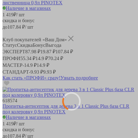
лиственница 0,9л PINOTEX
Наличие в магазинах
1 419
₽
/ шт
скидка и бонус
до
107.84
₽/ шт
Клуб покупателей «Ваш Дом»
Статус
Скидка
Бонус
Выгода
ЭКСПЕРТ
87.98 ₽
19.87 ₽
107.84 ₽
ПРОФИ
55.34 ₽
14.9 ₽
70.24 ₽
МАСТЕР
-
14.9 ₽
14.9 ₽
СТАНДАРТ
-
9.93 ₽
9.93 ₽
Как стать «ПРОФИ» сразу!
Узнать подробнее
618574
Пропитка-антисептик для дерева 3 в 1 Classic Plus база CLR
под колеровку 0,9л PINOTEX
Наличие в магазинах
1 419
₽
/ шт
скидка и бонус
до
107.84
₽/ шт