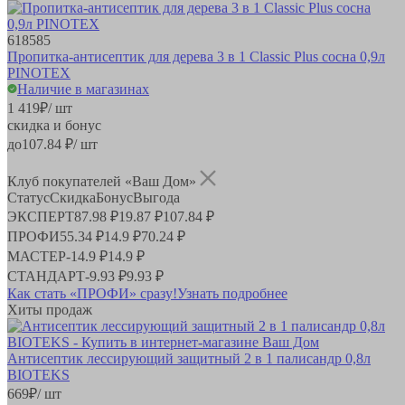
618585
Пропитка-антисептик для дерева 3 в 1 Classic Plus сосна 0,9л
PINOTEX
Наличие в магазинах
1 419
₽
/ шт
скидка и бонус
до
107.84
₽/ шт
Клуб покупателей «Ваш Дом»
Статус
Скидка
Бонус
Выгода
ЭКСПЕРТ
87.98 ₽
19.87 ₽
107.84 ₽
ПРОФИ
55.34 ₽
14.9 ₽
70.24 ₽
МАСТЕР
-
14.9 ₽
14.9 ₽
СТАНДАРТ
-
9.93 ₽
9.93 ₽
Как стать «ПРОФИ» сразу!
Узнать подробнее
Хиты продаж
Антисептик лессирующий защитный 2 в 1 палисандр 0,8л
BIOTEKS
669
₽
/ шт