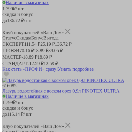
Наличие в магазинах
1 799
₽
/ шт
скидка и бонус
до
136.72
₽/ шт
Клуб покупателей «Ваш Дом»
Статус
Скидка
Бонус
Выгода
ЭКСПЕРТ
111.54 ₽
25.19 ₽
136.72 ₽
ПРОФИ
70.16 ₽
18.89 ₽
89.05 ₽
МАСТЕР
-
18.89 ₽
18.89 ₽
СТАНДАРТ
-
12.59 ₽
12.59 ₽
Как стать «ПРОФИ» сразу!
Узнать подробнее
616085
Лазурь водостойкая с воском орех 0,9л PINOTEX ULTRA
Наличие в магазинах
1 799
₽
/ шт
скидка и бонус
до
115.14
₽/ шт
Клуб покупателей «Ваш Дом»
Статус
Скидка
Бонус
Выгода