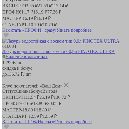
ЭКСПЕРТ
93.55 ₽
21.59 ₽
115.14 ₽
ПРОФИ
61.17 ₽
16.19 ₽
77.36 ₽
МАСТЕР
-
16.19 ₽
16.19 ₽
СТАНДАРТ
-
10.79 ₽
10.79 ₽
Как стать «ПРОФИ» сразу!
Узнать подробнее
616084
Лазурь водостойкая с воском тик 0,9л PINOTEX ULTRA
Наличие в магазинах
1 799
₽
/ шт
скидка и бонус
до
136.72
₽/ шт
Клуб покупателей «Ваш Дом»
Статус
Скидка
Бонус
Выгода
ЭКСПЕРТ
111.54 ₽
25.19 ₽
136.72 ₽
ПРОФИ
70.16 ₽
18.89 ₽
89.05 ₽
МАСТЕР
-
18.89 ₽
18.89 ₽
СТАНДАРТ
-
12.59 ₽
12.59 ₽
Как стать «ПРОФИ» сразу!
Узнать подробнее