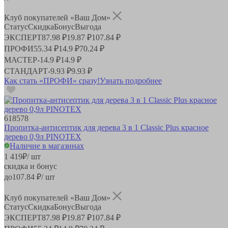
Клуб покупателей «Ваш Дом»
Статус
Скидка
Бонус
Выгода
ЭКСПЕРТ
87.98 ₽
19.87 ₽
107.84 ₽
ПРОФИ
55.34 ₽
14.9 ₽
70.24 ₽
МАСТЕР
-
14.9 ₽
14.9 ₽
СТАНДАРТ
-
9.93 ₽
9.93 ₽
Как стать «ПРОФИ» сразу!
Узнать подробнее
618578
Пропитка-антисептик для дерева 3 в 1 Classic Plus красное
дерево 0,9л PINOTEX
Наличие в магазинах
1 419
₽
/ шт
скидка и бонус
до
107.84
₽/ шт
Клуб покупателей «Ваш Дом»
Статус
Скидка
Бонус
Выгода
ЭКСПЕРТ
87.98 ₽
19.87 ₽
107.84 ₽