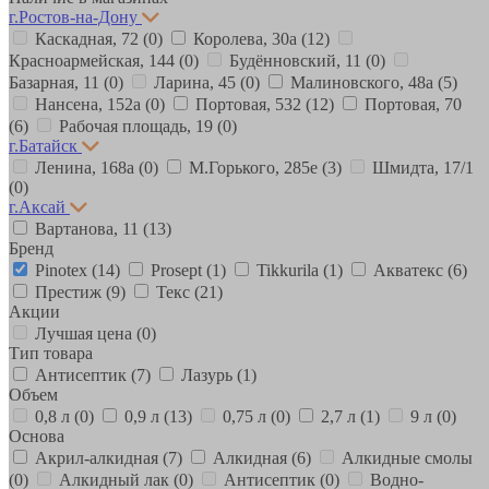
г.Ростов-на-Дону
Каскадная, 72
(0)
Королева, 30а
(12)
Красноармейская, 144
(0)
Будённовский, 11
(0)
Базарная, 11
(0)
Ларина, 45
(0)
Малиновского, 48а
(5)
Нансена, 152а
(0)
Портовая, 532
(12)
Портовая, 70
(6)
Рабочая площадь, 19
(0)
г.Батайск
Ленина, 168а
(0)
М.Горького, 285е
(3)
Шмидта, 17/1
(0)
г.Аксай
Вартанова, 11
(13)
Бренд
Pinotex
(14)
Prosept
(1)
Tikkurila
(1)
Акватекс
(6)
Престиж
(9)
Текс
(21)
Акции
Лучшая цена
(0)
Тип товара
Антисептик
(7)
Лазурь
(1)
Объем
0,8 л
(0)
0,9 л
(13)
0,75 л
(0)
2,7 л
(1)
9 л
(0)
Основа
Акрил-алкидная
(7)
Алкидная
(6)
Алкидные смолы
(0)
Алкидный лак
(0)
Антисептик
(0)
Водно-