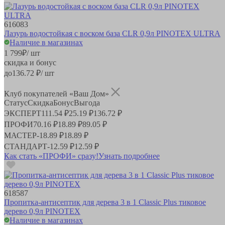
616083
Лазурь водостойкая с воском база CLR 0,9л PINOTEX ULTRA
Наличие в магазинах
1 799
₽
/ шт
скидка и бонус
до
136.72
₽/ шт
Клуб покупателей «Ваш Дом»
Статус
Скидка
Бонус
Выгода
ЭКСПЕРТ
111.54 ₽
25.19 ₽
136.72 ₽
ПРОФИ
70.16 ₽
18.89 ₽
89.05 ₽
МАСТЕР
-
18.89 ₽
18.89 ₽
СТАНДАРТ
-
12.59 ₽
12.59 ₽
Как стать «ПРОФИ» сразу!
Узнать подробнее
618587
Пропитка-антисептик для дерева 3 в 1 Classic Plus тиковое
дерево 0,9л PINOTEX
Наличие в магазинах