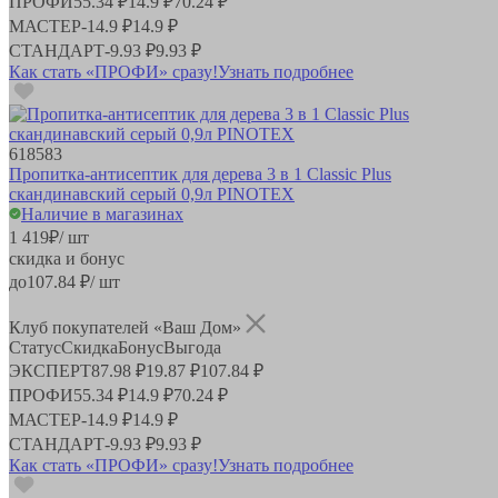
ПРОФИ
55.34 ₽
14.9 ₽
70.24 ₽
МАСТЕР
-
14.9 ₽
14.9 ₽
СТАНДАРТ
-
9.93 ₽
9.93 ₽
Как стать «ПРОФИ» сразу!
Узнать подробнее
618583
Пропитка-антисептик для дерева 3 в 1 Classic Plus
скандинавский серый 0,9л PINOTEX
Наличие в магазинах
1 419
₽
/ шт
скидка и бонус
до
107.84
₽/ шт
Клуб покупателей «Ваш Дом»
Статус
Скидка
Бонус
Выгода
ЭКСПЕРТ
87.98 ₽
19.87 ₽
107.84 ₽
ПРОФИ
55.34 ₽
14.9 ₽
70.24 ₽
МАСТЕР
-
14.9 ₽
14.9 ₽
СТАНДАРТ
-
9.93 ₽
9.93 ₽
Как стать «ПРОФИ» сразу!
Узнать подробнее